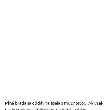
Plná brada sa oddávna spája s mužnosťou. Ak však
nie je správne udržiavaný, nezlepší vzhľad.