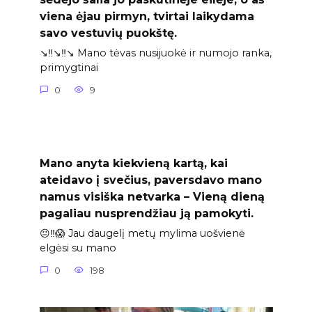
viena ėjau pirmyn, tvirtai laikydama
savo vestuvių puokštę.
↘️‼️↘️‼️↘️ Mano tėvas nusijuokė ir numojo ranka,
primygtinai
0
9
Mano anyta kiekvieną kartą, kai
ateidavo į svečius, paversdavo mano
namus visiška netvarka – Vieną dieną
pagaliau nusprendžiau ją pamokyti.
😐‼️😱 Jau daugelį metų mylima uošvienė
elgėsi su mano
0
198