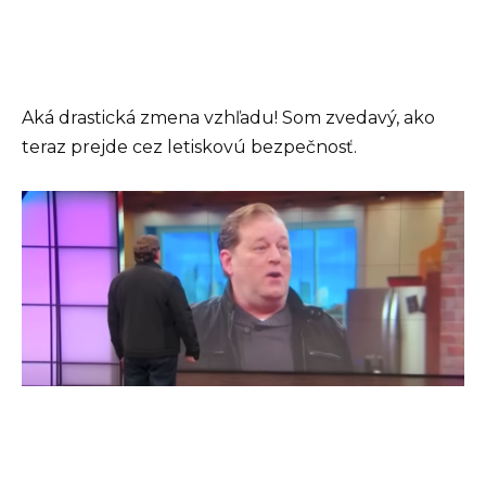
Aká drastická zmena vzhľadu! Som zvedavý, ako
teraz prejde cez letiskovú bezpečnosť.