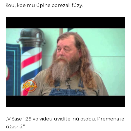
šou, kde mu úplne odrezali fúzy.
„V čase 1:29 vo videu uvidíte inú osobu. Premena je
úžasná.”