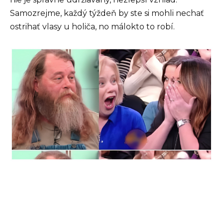
Samozrejme, každý týždeň by ste si mohli nechať
ostrihať vlasy u holiča, no málokto to robí.