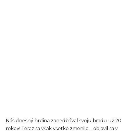
Náš dnešný hrdina zanedbával svoju bradu už 20
rokov! Teraz sa však všetko zmenilo – objavil sa v