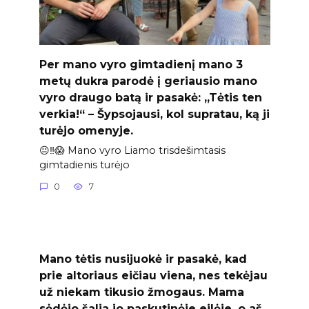
Per mano vyro gimtadienį mano 3
metų dukra parodė į geriausio mano
vyro draugo batą ir pasakė: „Tėtis ten
verkia!“ – Šypsojausi, kol supratau, ką ji
turėjo omenyje.
😐‼️😱 Mano vyro Liamo trisdešimtasis
gimtadienis turėjo
0
7
Mano tėtis nusijuokė ir pasakė, kad
prie altoriaus eičiau viena, nes tekėjau
už niekam tikusio žmogaus. Mama
sėdėjo šalia jo paskutinėje eilėje, o aš