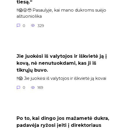
tiesą.“
‼️😱😮🥹 Pasaulyje, kai mano dukroms suėjo
aštuoniolika
0
329
Jie juokėsi iš valytojos ir iškvietė ją į
kovą, nė nenutuokdami, kas ji iš
tikrųjų buvo.
‼️😱 Jie juokėsi iš valytojos ir iškvietė ją kovai
0
169
Po to, kai dingo jos mažametė dukra,
padavėja ryžosi įeiti į direktoriaus