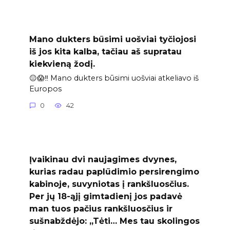
Mano dukters būsimi uošviai tyčiojosi
iš jos kita kalba, tačiau aš supratau
kiekvieną žodį.
😐😱‼️ Mano dukters būsimi uošviai atkeliavo iš
Europos
0
42
Įvaikinau dvi naujagimes dvynes,
kurias radau paplūdimio persirengimo
kabinoje, suvyniotas į rankšluosčius.
Per jų 18-ąjį gimtadienį jos padavė
man tuos pačius rankšluosčius ir
sušnabždėjo: „Tėti… Mes tau skolingos