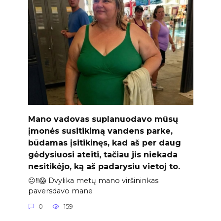
Mano vadovas suplanuodavo mūsų
įmonės susitikimą vandens parke,
būdamas įsitikinęs, kad aš per daug
gėdysiuosi ateiti, tačiau jis niekada
nesitikėjo, ką aš padarysiu vietoj to.
😐‼️😱 Dvylika metų mano viršininkas
paversdavo mane
0
159