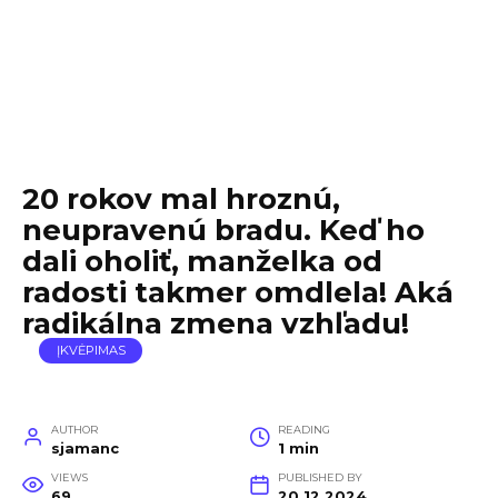
20 rokov mal hroznú,
neupravenú bradu. Keď ho
dali oholiť, manželka od
radosti takmer omdlela! Aká
radikálna zmena vzhľadu!
ĮKVĖPIMAS
AUTHOR
READING
sjamanc
1 min
VIEWS
PUBLISHED BY
69
20.12.2024