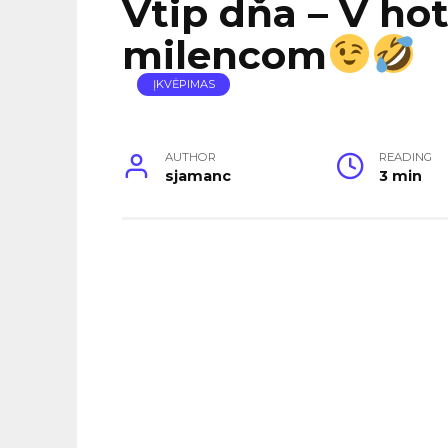
Vtip dňa – V hot
milencom
ĮKVĖPIMAS
AUTHOR
READING
sjamanc
3 min