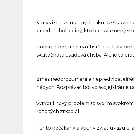
V mysli si rozvinul myšlienku, že šikovne p
pravdu – bol jediný, kto bol uväznený v tej
Irónia príbehu ho na chvíľu nechala bez s
skutočnosti osudová chyba. Ale je to prá
Zmes nedorozumení a nepredvídateľnéh
nádych. Rozprávač bol vo svojej dráme t
vytvoril nový problém so svojím svokro
rozbitých zrkadiel.
Tento nečakaný a vtipný zvrat ukazuje, 