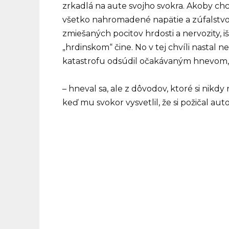
zrkadlá na aute svojho svokra. Akoby chcel
všetko nahromadené napätie a zúfalstvo.
zmiešaných pocitov hrdosti a nervozity, 
„hrdinskom“ čine. No v tej chvíli nastal 
katastrofu odsúdil očakávaným hnevom, 
– hneval sa, ale z dôvodov, ktoré si nikd
keď mu svokor vysvetlil, že si požičal aut