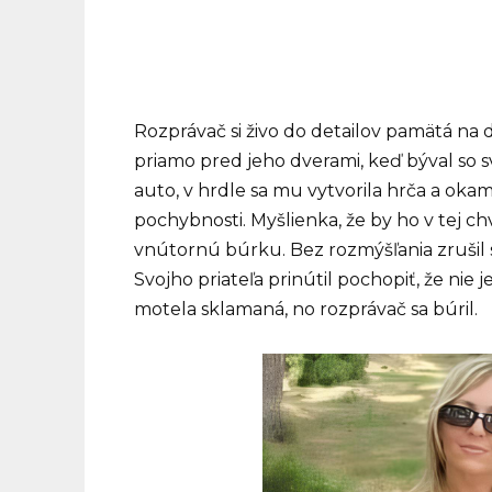
Rozprávač si živo do detailov pamätá na 
priamo pred jeho dverami, keď býval so 
auto, v hrdle sa mu vytvorila hrča a okam
pochybnosti. Myšlienka, že by ho v tej ch
vnútornú búrku. Bez rozmýšľania zrušil sv
Svojho priateľa prinútil pochopiť, že nie j
motela sklamaná, no rozprávač sa búril.