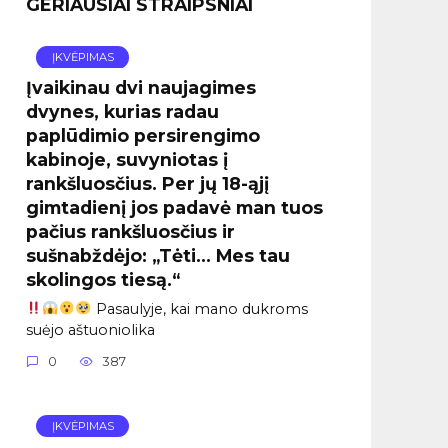
GERIAUSIAI STRAIPSNIAI
ĮKVĖPIMAS
Įvaikinau dvi naujagimes
dvynes, kurias radau
paplūdimio persirengimo
kabinoje, suvyniotas į
rankšluosčius. Per jų 18-ąjį
gimtadienį jos padavė man tuos
pačius rankšluosčius ir
sušnabždėjo: „Tėti… Mes tau
skolingos tiesą.“
Pasaulyje, kai mano dukroms
suėjo aštuoniolika
0
387
ĮKVĖPIMAS