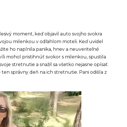
desivý moment, keď objavil auto svojho svokra
svojou milenkou v odľahlom moteli. Keď uvidel
žite ho naplnila panika, hnev a neuveriteľné
víli mohol pristihnúť svokor s milenkou, spustila
oje stretnutie a snažil sa všetko nejasne opísať.
e ten správny deň na ich stretnutie. Pani odišla z