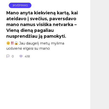
ĮKVĖPIMAS
Mano anyta kiekvieną kartą, kai
ateidavo į svečius, paversdavo
mano namus visiška netvarka –
Vieną dieną pagaliau
nusprendžiau ją pamokyti.
Jau daugelį metų mylima
uošvienė elgėsi su mano
0
418