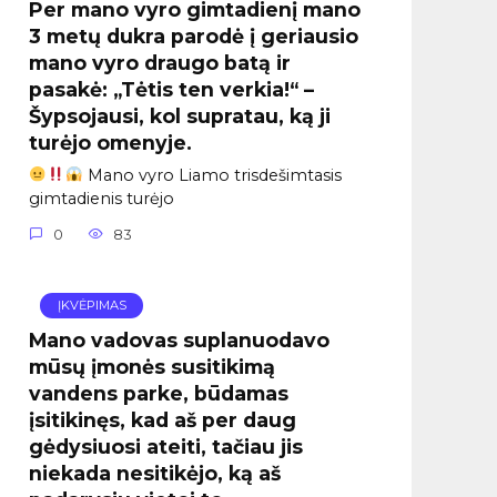
Per mano vyro gimtadienį mano
3 metų dukra parodė į geriausio
mano vyro draugo batą ir
pasakė: „Tėtis ten verkia!“ –
Šypsojausi, kol supratau, ką ji
turėjo omenyje.
Mano vyro Liamo trisdešimtasis
gimtadienis turėjo
0
83
ĮKVĖPIMAS
Mano vadovas suplanuodavo
mūsų įmonės susitikimą
vandens parke, būdamas
įsitikinęs, kad aš per daug
gėdysiuosi ateiti, tačiau jis
niekada nesitikėjo, ką aš