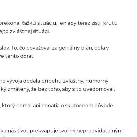
rekonal ťažkú ​​situáciu, len aby teraz zistil krutú
to zvláštnej situácii.
lov. To, čo považoval za geniálny plán, bola v
ve tento obrat,
o vývoja dodala príbehu zvláštny, humorný
aký zmätený, že bez toho, aby si to uvedomoval,
m, ktorý nemal ani poňatia o skutočnom dôvode
ako nás život prekvapuje svojimi nepredvídateľnými