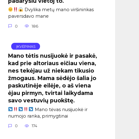
padarysiu vietoj to.
Dvylika metų mano viršininkas
paversdavo mane
0
186
ĮKVĖPIMAS
Mano tėtis nusijuokė ir pasakė,
kad prie altoriaus eičiau viena,
nes tekėjau už niekam tikusio
žmogaus. Mama sėdėjo šalia jo
paskutinėje eilėje, o aš viena
ėjau pirmyn, tvirtai laikydama
savo vestuvių puokštę.
Mano tėvas nusijuokė ir
numojo ranka, primygtinai
0
174