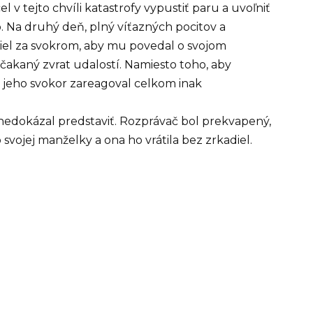
 v tejto chvíli katastrofy vypustiť paru a uvoľniť
 Na druhý deň, plný víťazných pocitov a
išiel za svokrom, aby mu povedal o svojom
nečakaný zvrat udalostí. Namiesto toho, aby
jeho svokor zareagoval celkom inak
y nedokázal predstaviť. Rozprávač bol prekvapený,
o svojej manželky a ona ho vrátila bez zrkadiel.