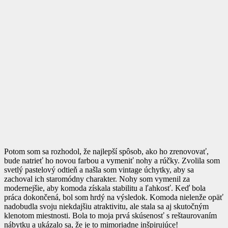
Potom som sa rozhodol, že najlepší spôsob, ako ho zrenovovať,
bude natrieť ho novou farbou a vymeniť nohy a rúčky. Zvolila som
svetlý pastelový odtieň a našla som vintage úchytky, aby sa
zachoval ich staromódny charakter. Nohy som vymenil za
modernejšie, aby komoda získala stabilitu a ľahkosť. Keď bola
práca dokončená, bol som hrdý na výsledok. Komoda nielenže opäť
nadobudla svoju niekdajšiu atraktivitu, ale stala sa aj skutočným
klenotom miestnosti. Bola to moja prvá skúsenosť s reštaurovaním
nábytku a ukázalo sa, že je to mimoriadne inšpirujúce!