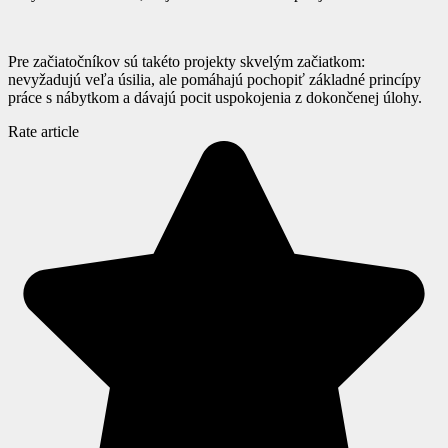
Pre začiatočníkov sú takéto projekty skvelým začiatkom:
nevyžadujú veľa úsilia, ale pomáhajú pochopiť základné princípy
práce s nábytkom a dávajú pocit uspokojenia z dokončenej úlohy.
Rate article