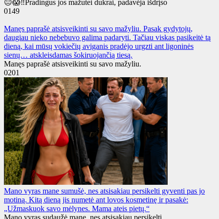
😐😱‼️Pradingus jos mažutei dukrai, padavėja išdrįso
0
149
Manęs paprašė atsisveikinti su savo mažyliu. Pasak gydytojų,
daugiau nieko nebebuvo galima padaryti. Tačiau viskas pasikeitė tą
dieną, kai mūsų vokiečių aviganis pradėjo urgzti ant ligoninės
sienų… atskleisdamas šokiruojančią tiesą.
Manęs paprašė atsisveikinti su savo mažyliu.
0
201
Mano vyras mane sumušė, nes atsisakiau persikelti gyventi pas jo
motiną. Kitą dieną jis numetė ant lovos kosmetinę ir pasakė:
„Užmaskuok savo mėlynes. Mama ateis pietų.“
Mano vyras sudaužė mane, nes atsisakiau persikelti