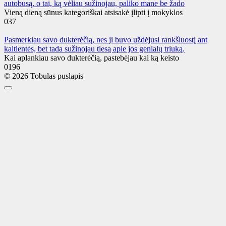
autobusą, o tai, ką vėliau sužinojau, paliko mane be žado
Vieną dieną sūnus kategoriškai atsisakė įlipti į mokyklos
0
37
Pasmerkiau savo dukterėčią, nes ji buvo uždėjusi rankšluostį ant
kaitlentės, bet tada sužinojau tiesą apie jos genialų triuką.
Kai aplankiau savo dukterėčią, pastebėjau kai ką keisto
0
196
© 2026 Tobulas puslapis