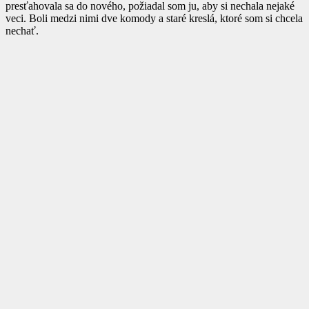
presťahovala sa do nového, požiadal som ju, aby si nechala nejaké
veci. Boli medzi nimi dve komody a staré kreslá, ktoré som si chcela
nechať.