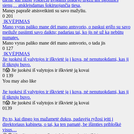
sienų… atskleisdamas šokiruojančią tiesą.
Manęs paprašė atsisveikinti su savo mažyliu.
0
201
ĮKVĖPIMAS
Mano vyras paliko mane dėl mano antsvorio, o paskui grįžo su savo
meiluže pasiimti savo daiktų: padariau tai, ko jis nė už ką nebūtų
numatęs.
Mano vyras paliko mane dėl mano antsvorio, o tada jis
0
127
ĮKVĖPIMAS
Jie juokėsi iš valytojos ir iškvietė ją į kovą, nė nenutuokdami, kas ji
iš tikrųjų buvo.
‼️😱 Jie juokėsi iš valytojos ir iškvietė ją kovai
0
139
You may also like
Jie juokėsi iš valytojos ir iškvietė ją į kovą, nė nenutuokdami, kas ji
iš tikrųjų buvo.
‼️😱 Jie juokėsi iš valytojos ir iškvietė ją kovai
0
139
Po to, kai dingo jos mažametė dukra, padavėja ryžosi įeiti į
direktoriaus kabinetą, o tai, ką ten pamatė, be išimties pribloškė
visus…