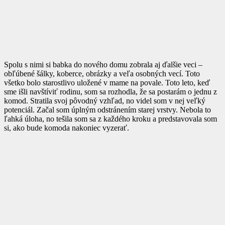
Spolu s nimi si babka do nového domu zobrala aj ďalšie veci –
obľúbené šálky, koberce, obrázky a veľa osobných vecí. Toto
všetko bolo starostlivo uložené v mame na povale. Toto leto, keď
sme išli navštíviť rodinu, som sa rozhodla, že sa postarám o jednu z
komod. Stratila svoj pôvodný vzhľad, no videl som v nej veľký
potenciál. Začal som úplným odstránením starej vrstvy. Nebola to
ľahká úloha, no tešila som sa z každého kroku a predstavovala som
si, ako bude komoda nakoniec vyzerať.