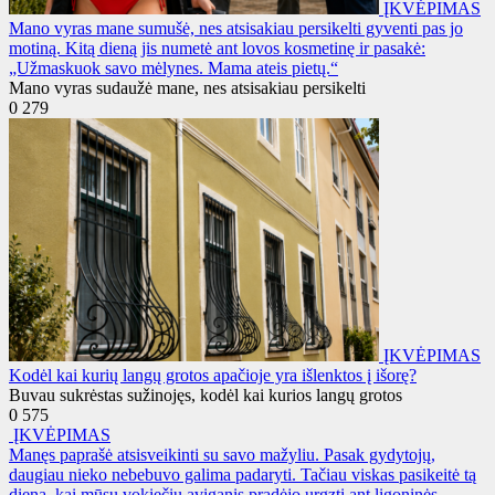
ĮKVĖPIMAS
Mano vyras mane sumušė, nes atsisakiau persikelti gyventi pas jo
motiną. Kitą dieną jis numetė ant lovos kosmetinę ir pasakė:
„Užmaskuok savo mėlynes. Mama ateis pietų.“
Mano vyras sudaužė mane, nes atsisakiau persikelti
0
279
ĮKVĖPIMAS
Kodėl kai kurių langų grotos apačioje yra išlenktos į išorę?
Buvau sukrėstas sužinojęs, kodėl kai kurios langų grotos
0
575
ĮKVĖPIMAS
Manęs paprašė atsisveikinti su savo mažyliu. Pasak gydytojų,
daugiau nieko nebebuvo galima padaryti. Tačiau viskas pasikeitė tą
dieną, kai mūsų vokiečių aviganis pradėjo urgzti ant ligoninės