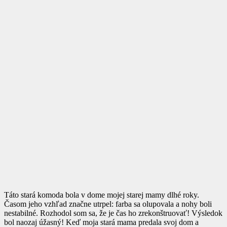
Táto stará komoda bola v dome mojej starej mamy dlhé roky.
Časom jeho vzhľad značne utrpel: farba sa olupovala a nohy boli
nestabilné. Rozhodol som sa, že je čas ho zrekonštruovať! Výsledok
bol naozaj úžasný! Keď moja stará mama predala svoj dom a