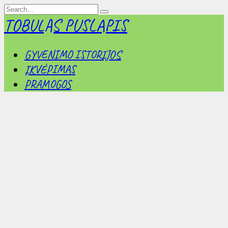
Skip
Search
to
for:
TOBULAS PUSLAPIS
content
GYVENIMO ISTORIJOS
ĮKVĖPIMAS
PRAMOGOS