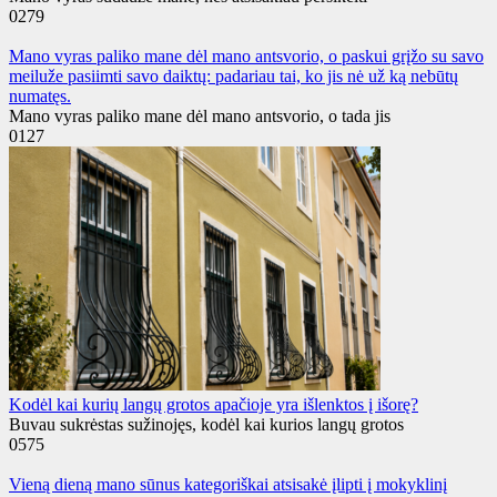
0
279
Mano vyras paliko mane dėl mano antsvorio, o paskui grįžo su savo
meiluže pasiimti savo daiktų: padariau tai, ko jis nė už ką nebūtų
numatęs.
Mano vyras paliko mane dėl mano antsvorio, o tada jis
0
127
Kodėl kai kurių langų grotos apačioje yra išlenktos į išorę?
Buvau sukrėstas sužinojęs, kodėl kai kurios langų grotos
0
575
Vieną dieną mano sūnus kategoriškai atsisakė įlipti į mokyklinį