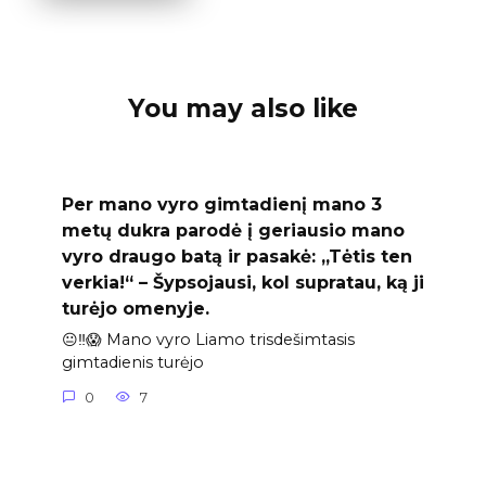
You may also like
Per mano vyro gimtadienį mano 3
metų dukra parodė į geriausio mano
vyro draugo batą ir pasakė: „Tėtis ten
verkia!“ – Šypsojausi, kol supratau, ką ji
turėjo omenyje.
😐‼️😱 Mano vyro Liamo trisdešimtasis
gimtadienis turėjo
0
7