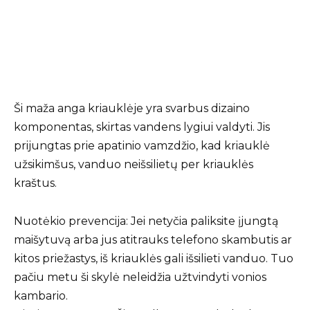
Ši maža anga kriauklėje yra svarbus dizaino
komponentas, skirtas vandens lygiui valdyti. Jis
prijungtas prie apatinio vamzdžio, kad kriauklė
užsikimšus, vanduo neišsilietų per kriauklės
kraštus.
Nuotėkio prevencija: Jei netyčia paliksite įjungtą
maišytuvą arba jus atitrauks telefono skambutis ar
kitos priežastys, iš kriauklės gali išsilieti vanduo. Tuo
pačiu metu ši skylė neleidžia užtvindyti vonios
kambario.