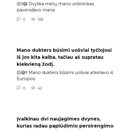
😐‼️😱 Dvylika metų mano viršininkas
paversdavo mane
0
159
Mano dukters būsimi uošviai tyčiojosi
iš jos kita kalba, tačiau aš supratau
kiekvieną žodį.
😐😱‼️ Mano dukters būsimi uošviai atkeliavo iš
Europos
0
42
Įvaikinau dvi naujagimes dvynes,
kurias radau paplūdimio persirengimo