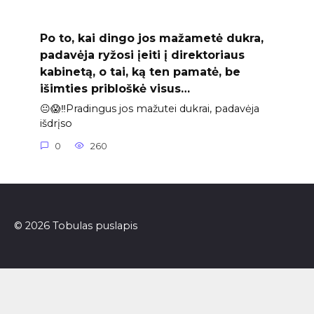
Po to, kai dingo jos mažametė dukra,
padavėja ryžosi įeiti į direktoriaus
kabinetą, o tai, ką ten pamatė, be
išimties pribloškė visus…
😐😱‼️Pradingus jos mažutei dukrai, padavėja
išdrįso
0
260
© 2026 Tobulas puslapis