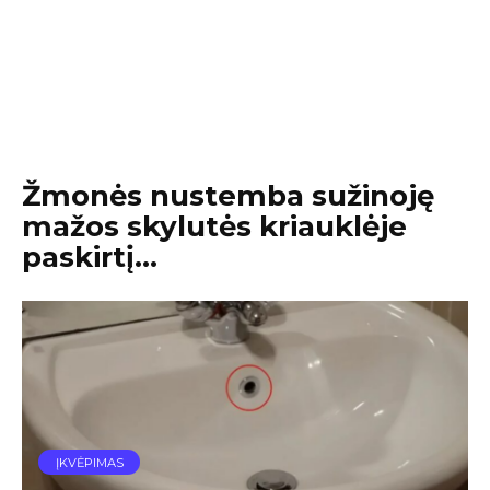
Žmonės nustemba sužinoję
mažos skylutės kriauklėje
paskirtį…
ĮKVĖPIMAS