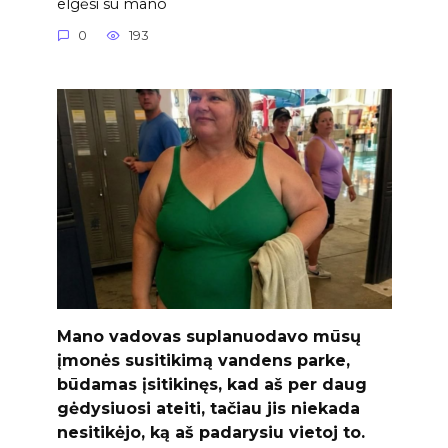
elgėsi su mano
0
193
Mano vadovas suplanuodavo mūsų
įmonės susitikimą vandens parke,
būdamas įsitikinęs, kad aš per daug
gėdysiuosi ateiti, tačiau jis niekada
nesitikėjo, ką aš padarysiu vietoj to.