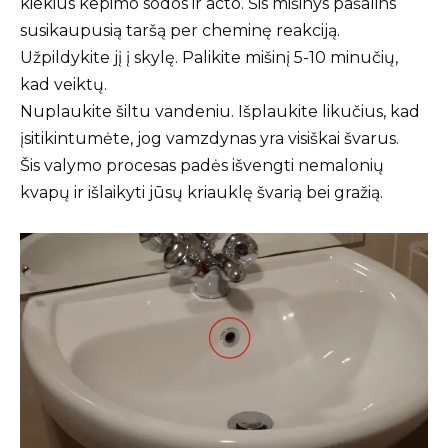
kiekius kepimo sodos ir acto. Šis mišinys pašalins
susikaupusią taršą per cheminę reakciją.
Užpildykite jį į skylę. Palikite mišinį 5-10 minučių,
kad veiktų.
Nuplaukite šiltu vandeniu. Išplaukite likučius, kad
įsitikintumėte, jog vamzdynas yra visiškai švarus.
Šis valymo procesas padės išvengti nemalonių
kvapų ir išlaikyti jūsų kriauklę švarią bei gražią.