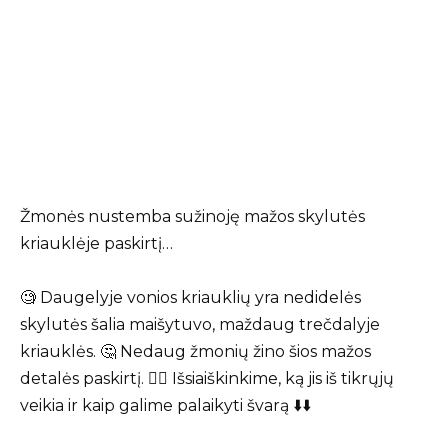
Žmonės nustemba sužinoję mažos skylutės
kriauklėje paskirtį…
🧐 Daugelyje vonios kriauklių yra nedidelės
skylutės šalia maišytuvo, maždaug trečdalyje
kriauklės. 🤔 Nedaug žmonių žino šios mažos
detalės paskirtį. 😵‍💫 Išsiaiškinkime, ką jis iš tikrųjų
veikia ir kaip galime palaikyti švarą ⬇️⬇️