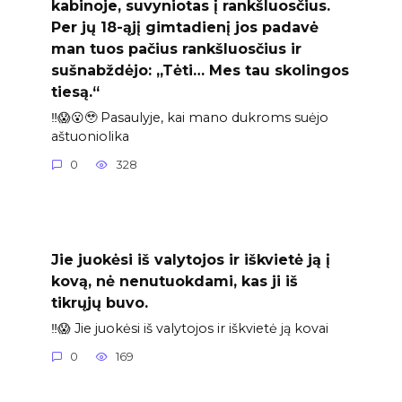
kabinoje, suvyniotas į rankšluosčius.
Per jų 18-ąjį gimtadienį jos padavė
man tuos pačius rankšluosčius ir
sušnabždėjo: „Tėti… Mes tau skolingos
tiesą.“
‼️😱😮🥹 Pasaulyje, kai mano dukroms suėjo
aštuoniolika
0
328
Jie juokėsi iš valytojos ir iškvietė ją į
kovą, nė nenutuokdami, kas ji iš
tikrųjų buvo.
‼️😱 Jie juokėsi iš valytojos ir iškvietė ją kovai
0
169