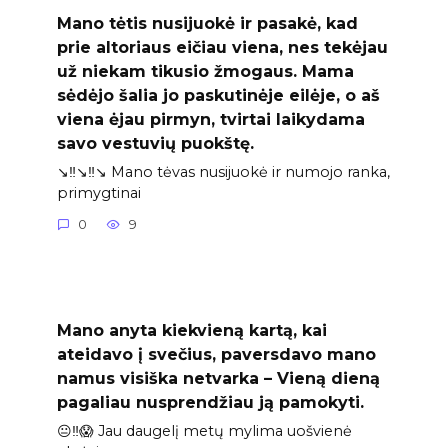
Mano tėtis nusijuokė ir pasakė, kad
prie altoriaus eičiau viena, nes tekėjau
už niekam tikusio žmogaus. Mama
sėdėjo šalia jo paskutinėje eilėje, o aš
viena ėjau pirmyn, tvirtai laikydama
savo vestuvių puokštę.
↘️‼️↘️‼️↘️ Mano tėvas nusijuokė ir numojo ranka,
primygtinai
0
9
Mano anyta kiekvieną kartą, kai
ateidavo į svečius, paversdavo mano
namus visiška netvarka – Vieną dieną
pagaliau nusprendžiau ją pamokyti.
😐‼️😱 Jau daugelį metų mylima uošvienė