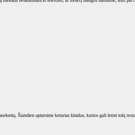
ią niekada neskambančio telefono, ar moterį slaugos namuose, kuri jau 
pasekmių. Šiandien aptarsime keturias klaidas, kurios gali lemti tokį rez