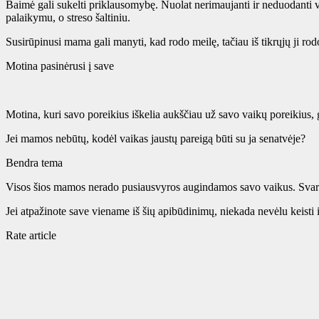
Baimė gali sukelti priklausomybę. Nuolat nerimaujanti ir neduodanti v
palaikymu, o streso šaltiniu.
Susirūpinusi mama gali manyti, kad rodo meilę, tačiau iš tikrųjų ji rod
Motina pasinėrusi į save
Motina, kuri savo poreikius iškelia aukščiau už savo vaikų poreikius,
Jei mamos nebūtų, kodėl vaikas jaustų pareigą būti su ja senatvėje?
Bendra tema
Visos šios mamos nerado pusiausvyros augindamos savo vaikus. Svarbu 
Jei atpažinote save viename iš šių apibūdinimų, niekada nevėlu keisti ir
Rate article