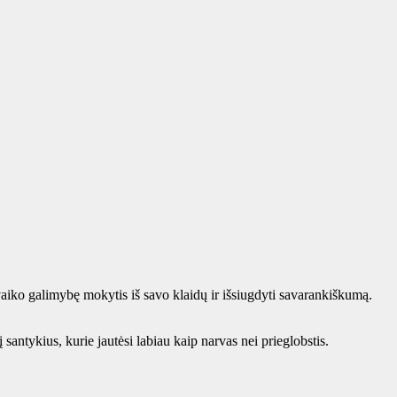
 vaiko galimybę mokytis iš savo klaidų ir išsiugdyti savarankiškumą.
antykius, kurie jautėsi labiau kaip narvas nei prieglobstis.