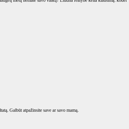
daugelį metų nematė savo vaikų? Liūdna realybė kelia klausimą: kodėl
ultatą. Galbūt atpažinsite save ar savo mamą.