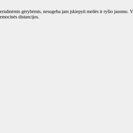
ialinėmis gėrybėmis, nesugeba jam įskiepyti meilės ir ryšio jausmo. V
 emocinės distancijos.