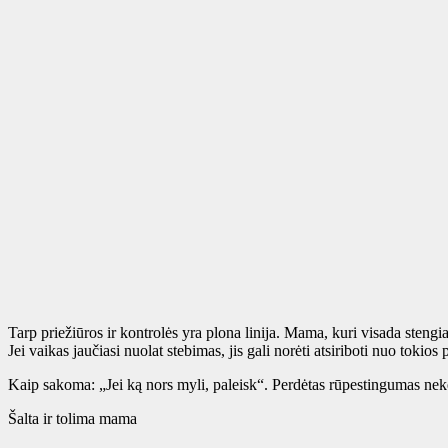
Tarp priežiūros ir kontrolės yra plona linija. Mama, kuri visada steng
Jei vaikas jaučiasi nuolat stebimas, jis gali norėti atsiriboti nuo tokios
Kaip sakoma: „Jei ką nors myli, paleisk“. Perdėtas rūpestingumas nekel
Šalta ir tolima mama