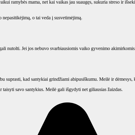
aikui ramybės mama, net kai vaikas jau suaugęs, sukuria streso ir išsek
o nepasitikėjimą, o tai veda į susvetimėjimą.
 gali nutolti. Jei jos nebuvo svarbiausiomis vaiko gyvenimo akimirkomi
suprasti, kad santykiai grindžiami abipusiškumu. Meilė ir dėmesys, ku
 taisyti savo santykius. Meilė gali išgydyti net giliausias žaizdas.