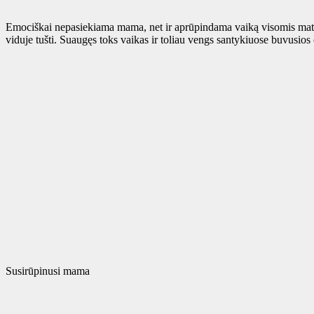
Emociškai nepasiekiama mama, net ir aprūpindama vaiką visomis mater
viduje tušti. Suaugęs toks vaikas ir toliau vengs santykiuose buvusios
Susirūpinusi mama