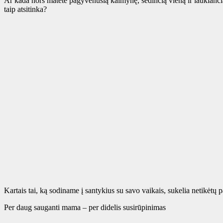
Ar kada nors matėte pagyvenusią kaimynę, sėdinčią vieną ir laukianč
taip atsitinka?
Kartais tai, ką sodiname į santykius su savo vaikais, sukelia netikėtų 
Per daug sauganti mama – per didelis susirūpinimas