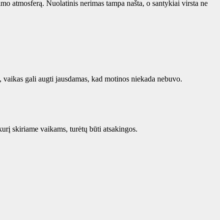
imo atmosferą. Nuolatinis nerimas tampa našta, o santykiai virsta ne
s, vaikas gali augti jausdamas, kad motinos niekada nebuvo.
rį skiriame vaikams, turėtų būti atsakingos.