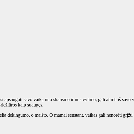
iasi apsaugoti savo vaiką nuo skausmo ir nusivylimo, gali atimti iš savo
 priežiūros kaip suaugęs.
ia dėkingumo, o maišto. O mamai senstant, vaikas gali nenorėti grįžti į s