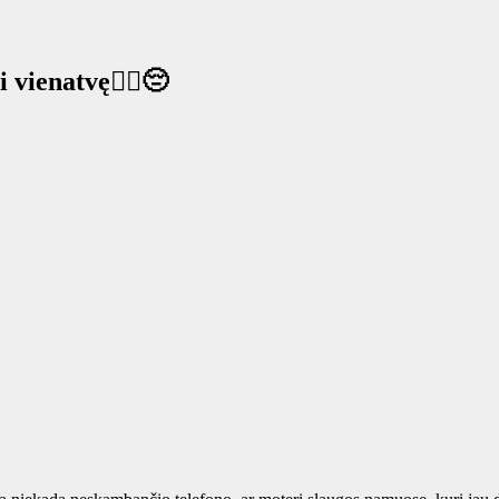
 vienatvę🤦‍♀️😔