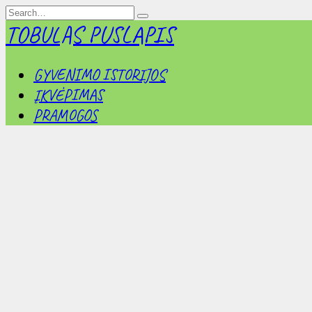
Skip
Search
to
for:
TOBULAS PUSLAPIS
content
GYVENIMO ISTORIJOS
ĮKVĖPIMAS
PRAMOGOS