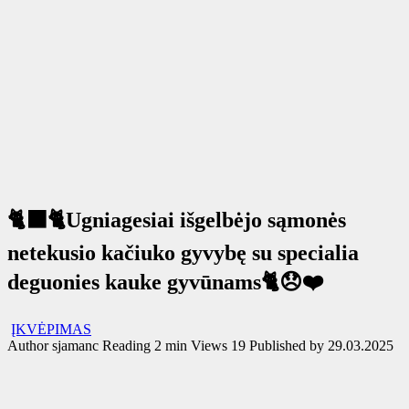
🐈‍⬛🐈Ugniagesiai išgelbėjo sąmonės
netekusio kačiuko gyvybę su specialia
deguonies kauke gyvūnams🐈😞❤️
ĮKVĖPIMAS
Author
sjamanc
Reading
2 min
Views
19
Published by
29.03.2025