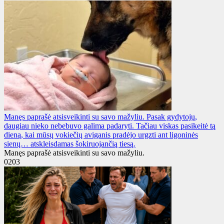
Manęs paprašė atsisveikinti su savo mažyliu. Pasak gydytojų,
daugiau nieko nebebuvo galima padaryti. Tačiau viskas pasikeitė tą
dieną, kai mūsų vokiečių aviganis pradėjo urgzti ant ligoninės
sienų… atskleisdamas šokiruojančią tiesą.
Manęs paprašė atsisveikinti su savo mažyliu.
0
203