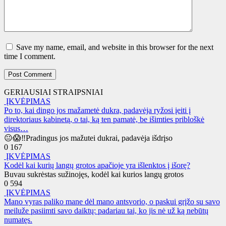
Save my name, email, and website in this browser for the next
time I comment.
GERIAUSIAI STRAIPSNIAI
ĮKVĖPIMAS
Po to, kai dingo jos mažametė dukra, padavėja ryžosi įeiti į
direktoriaus kabinetą, o tai, ką ten pamatė, be išimties pribloškė
visus…
😐😱‼️Pradingus jos mažutei dukrai, padavėja išdrįso
0
167
ĮKVĖPIMAS
Kodėl kai kurių langų grotos apačioje yra išlenktos į išorę?
Buvau sukrėstas sužinojęs, kodėl kai kurios langų grotos
0
594
ĮKVĖPIMAS
Mano vyras paliko mane dėl mano antsvorio, o paskui grįžo su savo
meiluže pasiimti savo daiktų: padariau tai, ko jis nė už ką nebūtų
numatęs.