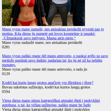
Mano vyras mane sumušė, nes atsisakiau persikelti gyventi pas jo
motiną. Kitą dieną jis numetė ant lovos kosmetinę ir pasakė:
„Užmaskuok savo mėlynes. Mama ateis pietų.“
Mano vyras sudaužė mane, nes atsisakiau persikelti
0
281
Mano vyras paliko mane dėl mano antsvorio, o paskui grįžo su savo
meiluže pasiimti savo daiktų: padariau tai, ko jis nė už ką nebūtų
numatęs.
Mano vyras paliko mane dėl mano antsvorio, o tada jis
0
129
Kodėl kai kurių langų grotos apačioje yra išlenktos į išorę?
Buvau sukrėstas sužinojęs, kodėl kai kurios langų grotos
0
594
Vieną dieną mano sūnus kategoriškai atsisakė įlipti į mokyklinį
autobusą, o tai, ką vėliau sužinojau, paliko mane be žado
Vieną dieną sūnus kategoriškai atsisakė įlipti į mokyklos