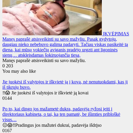
ĮKVĖPIMAS
Manęs paprašė atsisveikinti su savo mažyliu. Pasak gydytojų,
daugiau nieko nebebuvo galima padaryti. Tačiau viskas pasikeitė tą
dieną, kai mūsų vokiečių aviganis pradėjo urgzti ant ligoninės
sienų… atskleisdamas šokiruojančią tiesą.
Manęs paprašė atsisveikinti su savo mažyliu.
0
203
You may also like
Jie juokėsi iš valytojos ir iškvietė ją į kovą, nė nenutuokdami, kas ji
iš tikrųjų buvo.
‼️😱 Jie juokėsi iš valytojos ir iškvietė ją kovai
0
144
Po to, kai dingo jos mažametė dukra, padavėja ryžosi įeiti į
direktoriaus kabinetą, o tai, ką ten pamatė, be išimties pribloškė
visus…
😐😱‼️Pradingus jos mažutei dukrai, padavėja išdrįso
0
167