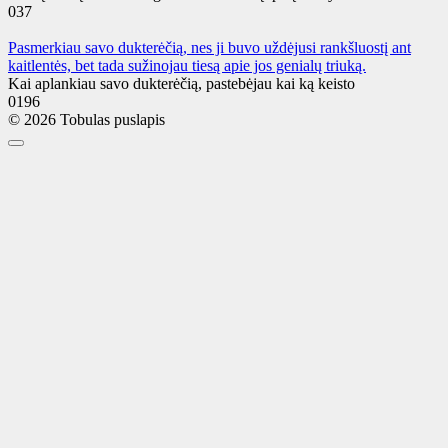
0
37
Pasmerkiau savo dukterėčią, nes ji buvo uždėjusi rankšluostį ant
kaitlentės, bet tada sužinojau tiesą apie jos genialų triuką.
Kai aplankiau savo dukterėčią, pastebėjau kai ką keisto
0
196
© 2026 Tobulas puslapis