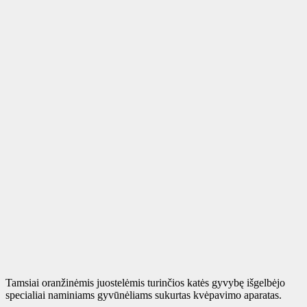
Tamsiai oranžinėmis juostelėmis turinčios katės gyvybę išgelbėjo
specialiai naminiams gyvūnėliams sukurtas kvėpavimo aparatas.