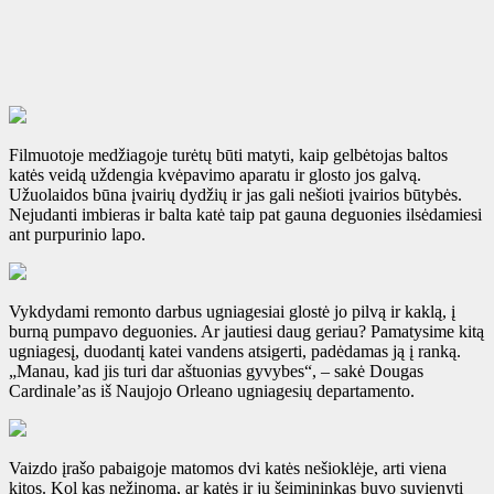
Filmuotoje medžiagoje turėtų būti matyti, kaip gelbėtojas baltos
katės veidą uždengia kvėpavimo aparatu ir glosto jos galvą.
Užuolaidos būna įvairių dydžių ir jas gali nešioti įvairios būtybės.
Nejudanti imbieras ir balta katė taip pat gauna deguonies ilsėdamiesi
ant purpurinio lapo.
Vykdydami remonto darbus ugniagesiai glostė jo pilvą ir kaklą, į
burną pumpavo deguonies. Ar jautiesi daug geriau? Pamatysime kitą
ugniagesį, duodantį katei vandens atsigerti, padėdamas ją į ranką.
„Manau, kad jis turi dar aštuonias gyvybes“, – sakė Dougas
Cardinale’as iš Naujojo Orleano ugniagesių departamento.
Vaizdo įrašo pabaigoje matomos dvi katės nešioklėje, arti viena
kitos. Kol kas nežinoma, ar katės ir jų šeimininkas buvo suvienyti