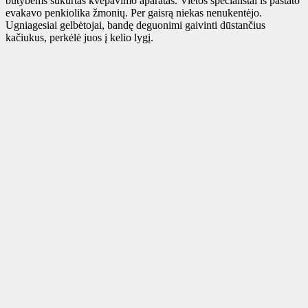
būtybėms sukurtas kvėpavimo aparatas. Vietos specialistai iš pastato
evakavo penkiolika žmonių. Per gaisrą niekas nenukentėjo.
Ugniagesiai gelbėtojai, bandę deguonimi gaivinti dūstančius
kačiukus, perkėlė juos į kelio lygį.