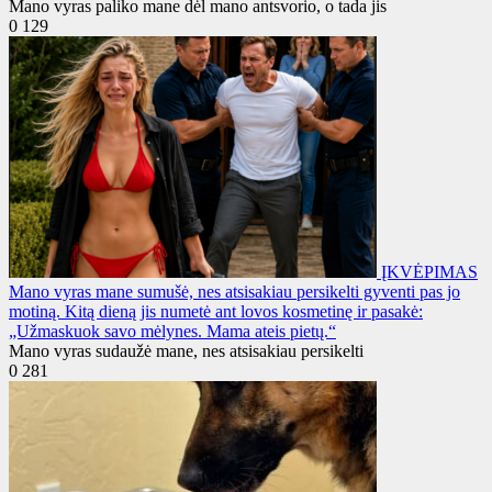
Mano vyras paliko mane dėl mano antsvorio, o tada jis
0
129
ĮKVĖPIMAS
Mano vyras mane sumušė, nes atsisakiau persikelti gyventi pas jo
motiną. Kitą dieną jis numetė ant lovos kosmetinę ir pasakė:
„Užmaskuok savo mėlynes. Mama ateis pietų.“
Mano vyras sudaužė mane, nes atsisakiau persikelti
0
281