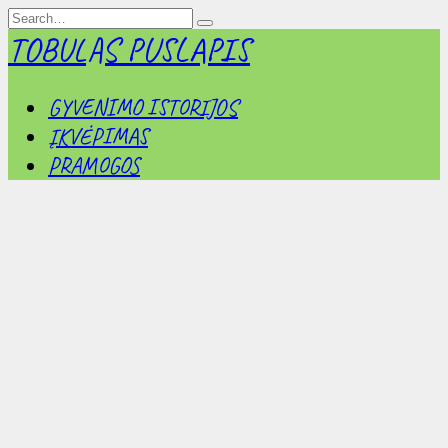
Skip
Search
to
for:
TOBULAS PUSLAPIS
content
GYVENIMO ISTORIJOS
ĮKVĖPIMAS
PRAMOGOS