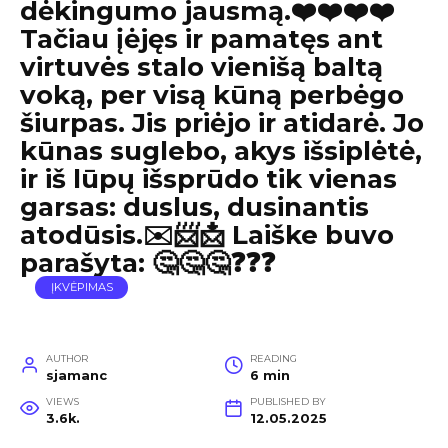
dėkingumo jausmą.❤️❤️❤️❤️
Tačiau įėjęs ir pamatęs ant
virtuvės stalo vienišą baltą
voką, per visą kūną perbėgo
šiurpas. Jis priėjo ir atidarė. Jo
kūnas suglebo, akys išsiplėtė,
ir iš lūpų išsprūdo tik vienas
garsas: duslus, dusinantis
atodūsis.✉️📨📩 Laiške buvo
parašyta: 🤔🤔🤔❓❓❓
ĮKVĖPIMAS
AUTHOR
READING
sjamanc
6 min
VIEWS
PUBLISHED BY
3.6k.
12.05.2025