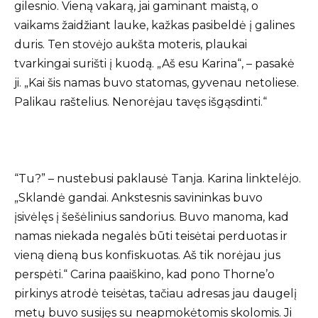
gilesnio. Vieną vakarą, jai gaminant maistą, o
vaikams žaidžiant lauke, kažkas pasibeldė į galines
duris. Ten stovėjo aukšta moteris, plaukai
tvarkingai surišti į kuodą. „Aš esu Karina“, – pasakė
ji. „Kai šis namas buvo statomas, gyvenau netoliese.
Palikau raštelius. Nenorėjau tavęs išgąsdinti.“
“Tu?” – nustebusi paklausė Tanja. Karina linktelėjo.
„Sklandė gandai. Ankstesnis savininkas buvo
įsivėlęs į šešėlinius sandorius. Buvo manoma, kad
namas niekada negalės būti teisėtai perduotas ir
vieną dieną bus konfiskuotas. Aš tik norėjau jus
perspėti.“ Carina paaiškino, kad pono Thorne’o
pirkinys atrodė teisėtas, tačiau adresas jau daugelį
metų buvo susijęs su neapmokėtomis skolomis. Ji