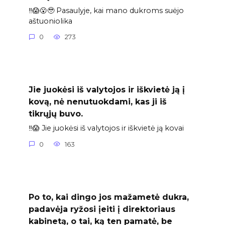
‼️😱😮🥹 Pasaulyje, kai mano dukroms suėjo
aštuoniolika
0
273
Jie juokėsi iš valytojos ir iškvietė ją į
kovą, nė nenutuokdami, kas ji iš
tikrųjų buvo.
‼️😱 Jie juokėsi iš valytojos ir iškvietė ją kovai
0
163
Po to, kai dingo jos mažametė dukra,
padavėja ryžosi įeiti į direktoriaus
kabinetą, o tai, ką ten pamatė, be