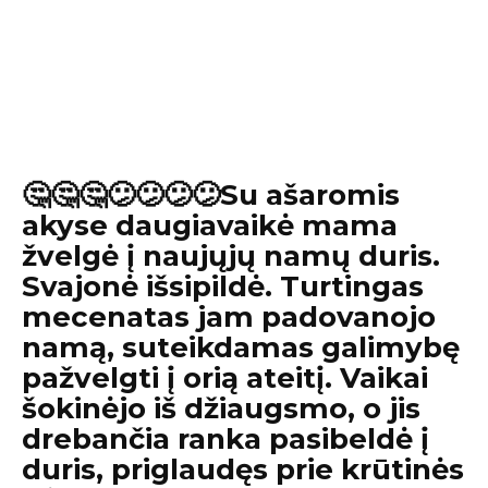
🤔🤔🤔😕😕😕😕Su ašaromis
akyse daugiavaikė mama
žvelgė į naujųjų namų duris.
Svajonė išsipildė. Turtingas
mecenatas jam padovanojo
namą, suteikdamas galimybę
pažvelgti į orią ateitį. Vaikai
šokinėjo iš džiaugsmo, o jis
drebančia ranka pasibeldė į
duris, priglaudęs prie krūtinės