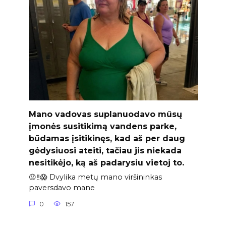
Mano vadovas suplanuodavo mūsų
įmonės susitikimą vandens parke,
būdamas įsitikinęs, kad aš per daug
gėdysiuosi ateiti, tačiau jis niekada
nesitikėjo, ką aš padarysiu vietoj to.
😐‼️😱 Dvylika metų mano viršininkas
paversdavo mane
0
157