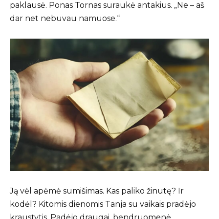
paklausė. Ponas Tornas suraukė antakius. „Ne – aš
dar net nebuvau namuose.“
Ją vėl apėmė sumišimas. Kas paliko žinutę? Ir
kodėl? Kitomis dienomis Tanja su vaikais pradėjo
kraustytis. Padėjo draugai, bendruomenė