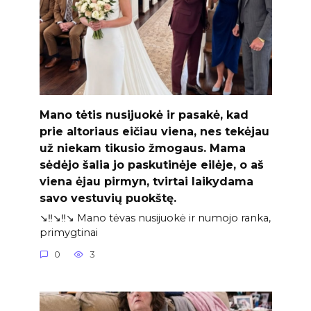
Mano tėtis nusijuokė ir pasakė, kad
prie altoriaus eičiau viena, nes tekėjau
už niekam tikusio žmogaus. Mama
sėdėjo šalia jo paskutinėje eilėje, o aš
viena ėjau pirmyn, tvirtai laikydama
savo vestuvių puokštę.
↘️‼️↘️‼️↘️ Mano tėvas nusijuokė ir numojo ranka,
primygtinai
0
3