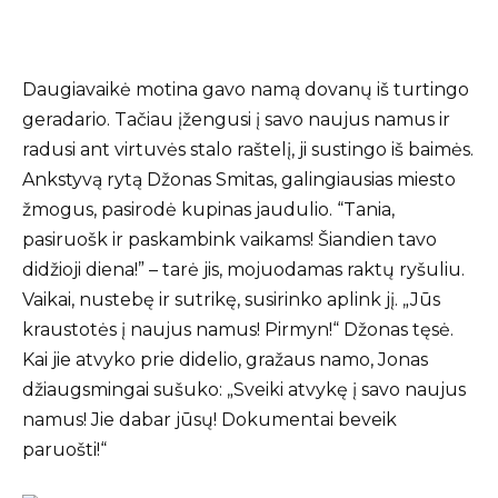
Daugiavaikė motina gavo namą dovanų iš turtingo
geradario. Tačiau įžengusi į savo naujus namus ir
radusi ant virtuvės stalo raštelį, ji sustingo iš baimės.
Ankstyvą rytą Džonas Smitas, galingiausias miesto
žmogus, pasirodė kupinas jaudulio. “Tania,
pasiruošk ir paskambink vaikams! Šiandien tavo
didžioji diena!” – tarė jis, mojuodamas raktų ryšuliu.
Vaikai, nustebę ir sutrikę, susirinko aplink jį. „Jūs
kraustotės į naujus namus! Pirmyn!“ Džonas tęsė.
Kai jie atvyko prie didelio, gražaus namo, Jonas
džiaugsmingai sušuko: „Sveiki atvykę į savo naujus
namus! Jie dabar jūsų! Dokumentai beveik
paruošti!“