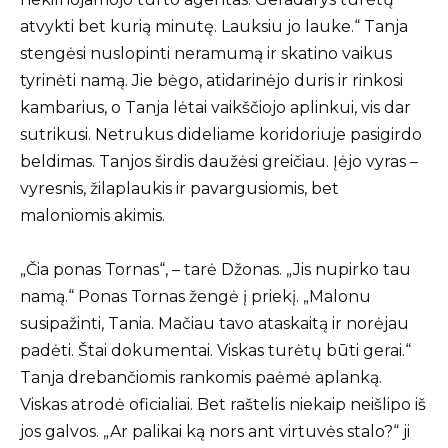
atvykti bet kurią minutę. Lauksiu jo lauke.“ Tanja
stengėsi nuslopinti neramumą ir skatino vaikus
tyrinėti namą. Jie bėgo, atidarinėjo duris ir rinkosi
kambarius, o Tanja lėtai vaikščiojo aplinkui, vis dar
sutrikusi. Netrukus dideliame koridoriuje pasigirdo
beldimas. Tanjos širdis daužėsi greičiau. Įėjo vyras –
vyresnis, žilaplaukis ir pavargusiomis, bet
maloniomis akimis.
„Čia ponas Tornas“, – tarė Džonas. „Jis nupirko tau
namą.“ Ponas Tornas žengė į priekį. „Malonu
susipažinti, Tania. Mačiau tavo ataskaitą ir norėjau
padėti. Štai dokumentai. Viskas turėtų būti gerai.“
Tanja drebančiomis rankomis paėmė aplanką.
Viskas atrodė oficialiai. Bet raštelis niekaip neišlipo iš
jos galvos. „Ar palikai ką nors ant virtuvės stalo?“ ji