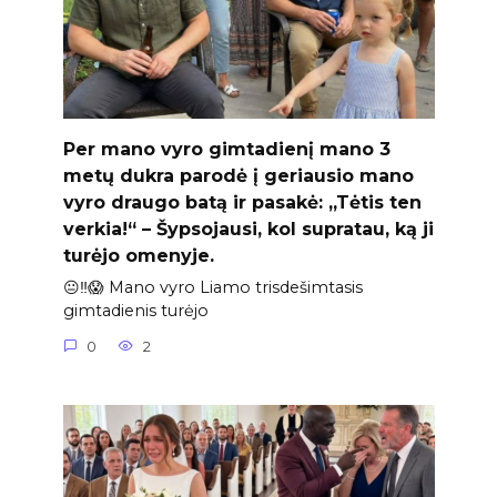
Per mano vyro gimtadienį mano 3
metų dukra parodė į geriausio mano
vyro draugo batą ir pasakė: „Tėtis ten
verkia!“ – Šypsojausi, kol supratau, ką ji
turėjo omenyje.
😐‼️😱 Mano vyro Liamo trisdešimtasis
gimtadienis turėjo
0
2