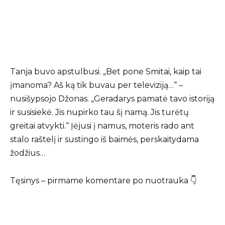
Tanja buvo apstulbusi. „Bet pone Smitai, kaip tai
įmanoma? Aš ką tik buvau per televiziją…“ –
nusišypsojo Džonas. „Geradarys pamatė tavo istoriją
ir susisiekė. Jis nupirko tau šį namą. Jis turėtų
greitai atvykti.“ Įėjusi į namus, moteris rado ant
stalo raštelį ir sustingo iš baimės, perskaitydama
žodžius…
Tęsinys – pirmame komentare po nuotrauka 👇