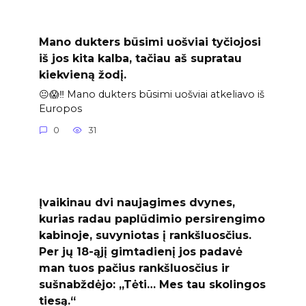
Mano dukters būsimi uošviai tyčiojosi
iš jos kita kalba, tačiau aš supratau
kiekvieną žodį.
😐😱‼️ Mano dukters būsimi uošviai atkeliavo iš
Europos
0
31
Įvaikinau dvi naujagimes dvynes,
kurias radau paplūdimio persirengimo
kabinoje, suvyniotas į rankšluosčius.
Per jų 18-ąjį gimtadienį jos padavė
man tuos pačius rankšluosčius ir
sušnabždėjo: „Tėti… Mes tau skolingos
tiesą.“