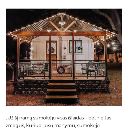
„Už šį namą sumokėjo visas išlaidas – bet ne tas
žmogus, kuriuo, jūsų manymu, sumokėjo.