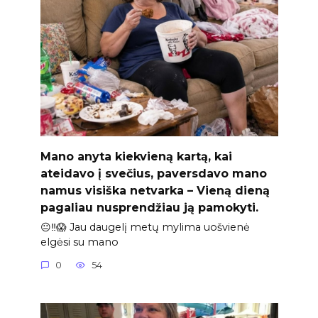
Mano anyta kiekvieną kartą, kai
ateidavo į svečius, paversdavo mano
namus visiška netvarka – Vieną dieną
pagaliau nusprendžiau ją pamokyti.
😐‼️😱 Jau daugelį metų mylima uošvienė
elgėsi su mano
0
54