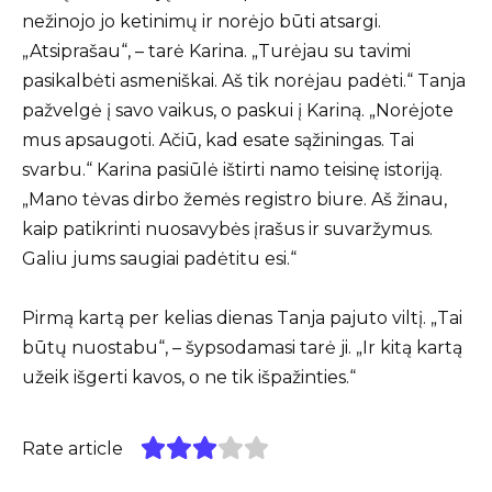
nežinojo jo ketinimų ir norėjo būti atsargi.
„Atsiprašau“, – tarė Karina. „Turėjau su tavimi
pasikalbėti asmeniškai. Aš tik norėjau padėti.“ Tanja
pažvelgė į savo vaikus, o paskui į Kariną. „Norėjote
mus apsaugoti. Ačiū, kad esate sąžiningas. Tai
svarbu.“ Karina pasiūlė ištirti namo teisinę istoriją.
„Mano tėvas dirbo žemės registro biure. Aš žinau,
kaip patikrinti nuosavybės įrašus ir suvaržymus.
Galiu jums saugiai padėtitu esi.“
Pirmą kartą per kelias dienas Tanja pajuto viltį. „Tai
būtų nuostabu“, – šypsodamasi tarė ji. „Ir kitą kartą
užeik išgerti kavos, o ne tik išpažinties.“
Rate article