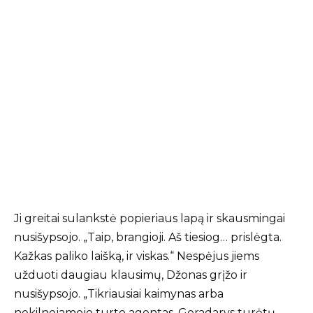
Ji greitai sulankstė popieriaus lapą ir skausmingai
nusišypsojo. „Taip, brangioji. Aš tiesiog… prislėgta.
Kažkas paliko laišką, ir viskas.“ Nespėjus jiems
užduoti daugiau klausimų, Džonas grįžo ir
nusišypsojo. „Tikriausiai kaimynas arba
nekilnojamojo turto agentas. Geradarys turėtų