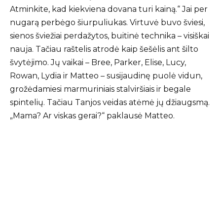
Atminkite, kad kiekviena dovana turi kainą.“ Jai per
nugarą perbėgo šiurpuliukas. Virtuvė buvo šviesi,
sienos šviežiai perdažytos, buitinė technika – visiškai
nauja. Tačiau raštelis atrodė kaip šešėlis ant šilto
švytėjimo. Jų vaikai – Bree, Parker, Elise, Lucy,
Rowan, Lydia ir Matteo – susijaudinę puolė vidun,
grožėdamiesi marmuriniais stalviršiais ir begale
spintelių. Tačiau Tanjos veidas atėmė jų džiaugsmą.
„Mama? Ar viskas gerai?“ paklausė Matteo.