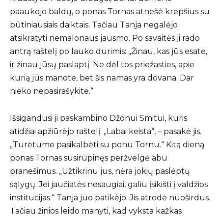
paaukojo baldų, o ponas Tornas atnešė krepšius su
būtiniausiais daiktais. Tačiau Tanja negalėjo
atsikratyti nemalonaus jausmo. Po savaitės ji rado
antrą raštelį po lauko durimis: „Žinau, kas jūs esate,
ir žinau jūsų paslaptį. Ne dėl tos priežasties, apie
kurią jūs manote, bet šis namas yra dovana. Dar
nieko nepasirašykite.“
Išsigandusi ji paskambino Džonui Smitui, kuris
atidžiai apžiūrėjo raštelį. „Labai keista“, – pasakė jis.
„Turėtume pasikalbėti su ponu Tornu.“ Kitą dieną
ponas Tornas susirūpinęs peržvelgė abu
pranešimus. „Užtikrinu jus, nėra jokių paslėptų
sąlygų. Jei jaučiatės nesaugiai, galiu įsikišti į valdžios
institucijas.“ Tanja juo patikėjo. Jis atrodė nuoširdus.
Tačiau žinios leido manyti, kad vyksta kažkas