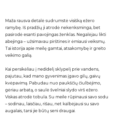
Maža rausva detalė sudrumstė visišką ežero
ramybę. Iš pradžių ji atrodė nekenksminga, bet
pasirodė esanti pavojingas ženklas. Negalėjau likti
abejinga – užsimavau pirštines ir ėmiausi veiksmų.
Tai istorija apie meilę gamtai, atsakomybę ir greito
veikimo galią.
Kai persikėliau į nedidelį sklypelį prie vandens,
pajutau, kad mano gyvenimas įgavo gilų, gaivų
kvėpavimą. Pabudau nuo paukščių čiulbėjimo,
gėriau arbatą, o saulė švelniai slydo virš ežero.
Viskas atrodė tobula. Su meile rūpinausi savo sodu
– sodinau, laisčiau, rišau, net kalbėjausi su savo
augalais, tarsi jie būtų seni draugai.