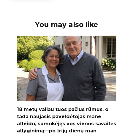
You may also like
18 metų valiau tuos pačius rūmus, o
tada naujasis paveldėtojas mane
atleido, sumokėjęs vos vienos savaitės
atlyginimą—po trijų dienų man