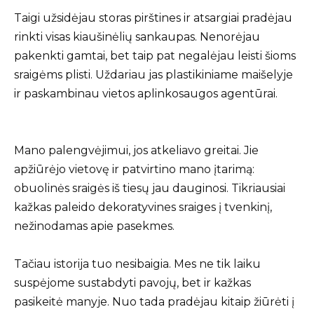
Taigi užsidėjau storas pirštines ir atsargiai pradėjau
rinkti visas kiaušinėlių sankaupas. Nenorėjau
pakenkti gamtai, bet taip pat negalėjau leisti šioms
sraigėms plisti. Uždariau jas plastikiniame maišelyje
ir paskambinau vietos aplinkosaugos agentūrai.
Mano palengvėjimui, jos atkeliavo greitai. Jie
apžiūrėjo vietovę ir patvirtino mano įtarimą:
obuolinės sraigės iš tiesų jau dauginosi. Tikriausiai
kažkas paleido dekoratyvines sraiges į tvenkinį,
nežinodamas apie pasekmes.
Tačiau istorija tuo nesibaigia. Mes ne tik laiku
suspėjome sustabdyti pavojų, bet ir kažkas
pasikeitė manyje. Nuo tada pradėjau kitaip žiūrėti į