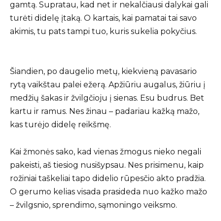
gamtą. Supratau, kad net ir nekalčiausi dalykai gali
turėti didelę įtaką. O kartais, kai pamatai tai savo
akimis, tu pats tampi tuo, kuris sukelia pokyčius.
Šiandien, po daugelio metų, kiekvieną pavasario
rytą vaikštau palei ežerą. Apžiūriu augalus, žiūriu į
medžių šakas ir žvilgčioju į sienas. Esu budrus. Bet
kartu ir ramus. Nes žinau – padariau kažką mažo,
kas turėjo didelę reikšmę.
Kai žmonės sako, kad vienas žmogus nieko negali
pakeisti, aš tiesiog nusišypsau. Nes prisimenu, kaip
rožiniai taškeliai tapo didelio rūpesčio akto pradžia.
O gerumo kelias visada prasideda nuo kažko mažo
– žvilgsnio, sprendimo, sąmoningo veiksmo.