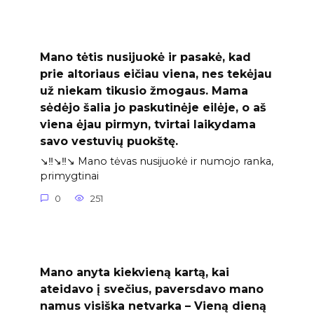
Mano tėtis nusijuokė ir pasakė, kad
prie altoriaus eičiau viena, nes tekėjau
už niekam tikusio žmogaus. Mama
sėdėjo šalia jo paskutinėje eilėje, o aš
viena ėjau pirmyn, tvirtai laikydama
savo vestuvių puokštę.
↘️‼️↘️‼️↘️ Mano tėvas nusijuokė ir numojo ranka,
primygtinai
0
251
Mano anyta kiekvieną kartą, kai
ateidavo į svečius, paversdavo mano
namus visiška netvarka – Vieną dieną