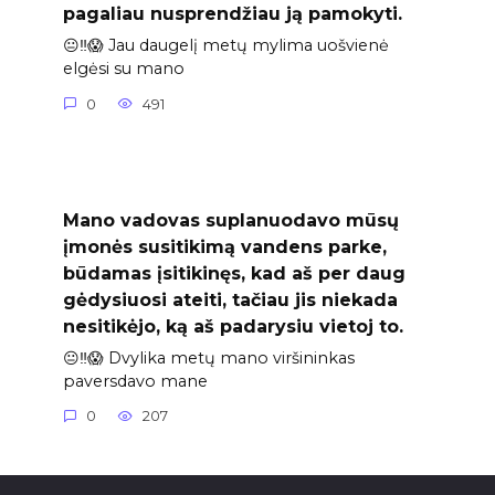
pagaliau nusprendžiau ją pamokyti.
😐‼️😱 Jau daugelį metų mylima uošvienė
elgėsi su mano
0
491
Mano vadovas suplanuodavo mūsų
įmonės susitikimą vandens parke,
būdamas įsitikinęs, kad aš per daug
gėdysiuosi ateiti, tačiau jis niekada
nesitikėjo, ką aš padarysiu vietoj to.
😐‼️😱 Dvylika metų mano viršininkas
paversdavo mane
0
207