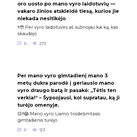
oro uosto po mano vyro laidotuvių —
vakaro žinios atskleidė tiesą, kurios jie
niekada nesitikėjo
‼️🥹 Per vyro laidotuves aš sužinojau kai ką, kas
skaudėjo
0
273
Per mano vyro gimtadienį mano 3
metų dukra parodė į geriausio mano
vyro draugo batą ir pasakė: „Tėtis ten
verkia!“ – Šypsojausi, kol supratau, ką ji
turėjo omenyje.
😐‼️😱 Mano vyro Liamo trisdešimtasis
gimtadienis turėjo
0
123