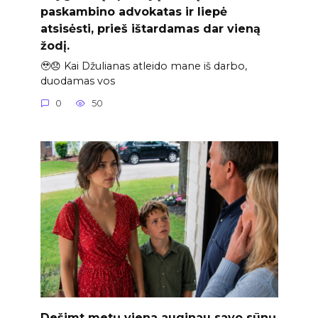
paskambino advokatas ir liepė
atsisėsti, prieš ištardamas dar vieną
žodį.
🥹😞 Kai Džulianas atleido mane iš darbo,
duodamas vos
0
50
Dešimt metų viena auginau savo sūnų