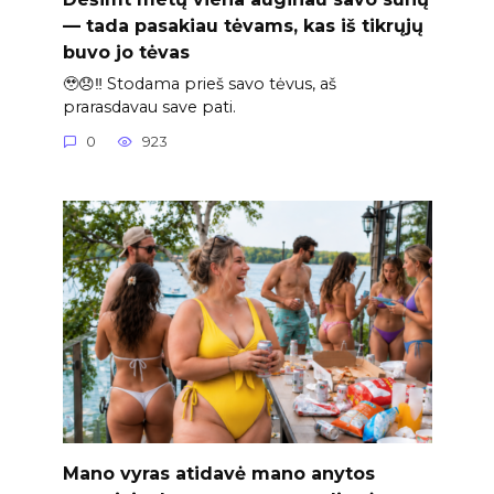
— tada pasakiau tėvams, kas iš tikrųjų
buvo jo tėvas
🥹😞‼️ Stodama prieš savo tėvus, aš
prarasdavau save pati.
0
923
Mano vyras atidavė mano anytos