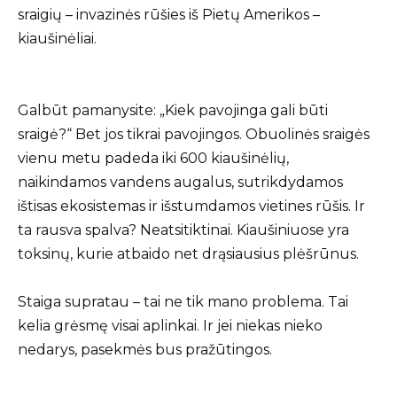
sraigių – invazinės rūšies iš Pietų Amerikos –
kiaušinėliai.
Galbūt pamanysite: „Kiek pavojinga gali būti
sraigė?“ Bet jos tikrai pavojingos. Obuolinės sraigės
vienu metu padeda iki 600 kiaušinėlių,
naikindamos vandens augalus, sutrikdydamos
ištisas ekosistemas ir išstumdamos vietines rūšis. Ir
ta rausva spalva? Neatsitiktinai. Kiaušiniuose yra
toksinų, kurie atbaido net drąsiausius plėšrūnus.
Staiga supratau – tai ne tik mano problema. Tai
kelia grėsmę visai aplinkai. Ir jei niekas nieko
nedarys, pasekmės bus pražūtingos.