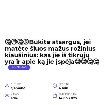
🤔🧐🤔🫤Būkite atsargūs, jei
matėte šiuos mažus rožinius
kiaušinius: kas jie iš tikrųjų
yra ir apie ką jie įspėja🧐🧐🤔🤔
ĮKVĖPIMAS
AUTHOR
READING
sjamanc
4 min
VIEWS
PUBLISHED BY
1.9k.
14.06.2025