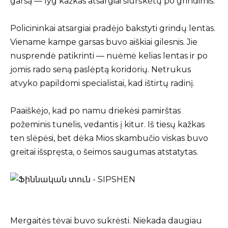
garsą — lyg kažkas atsargiai šiurškėtų po grindimis.
Policininkai atsargiai pradėjo bakstyti grindų lentas.
Viename kampe garsas buvo aiškiai gilesnis. Jie
nusprendė patikrinti — nuėmė kelias lentas ir po
jomis rado seną paslėptą koridorių. Netrukus
atvyko papildomi specialistai, kad ištirtų radinį.
Paaiškėjo, kad po namu driekėsi pamirštas
požeminis tunelis, vedantis į kitur. Iš tiesų kažkas
ten slėpėsi, bet dėka Mios skambučio viskas buvo
greitai išspręsta, o šeimos saugumas atstatytas.
Mergaitės tėvai buvo sukrėsti. Niekada daugiau