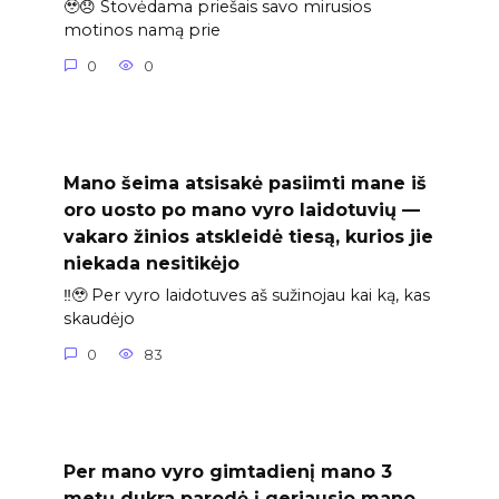
🥹😞 Stovėdama priešais savo mirusios
motinos namą prie
0
0
Mano šeima atsisakė pasiimti mane iš
oro uosto po mano vyro laidotuvių —
vakaro žinios atskleidė tiesą, kurios jie
niekada nesitikėjo
‼️🥹 Per vyro laidotuves aš sužinojau kai ką, kas
skaudėjo
0
83
Per mano vyro gimtadienį mano 3
metų dukra parodė į geriausio mano