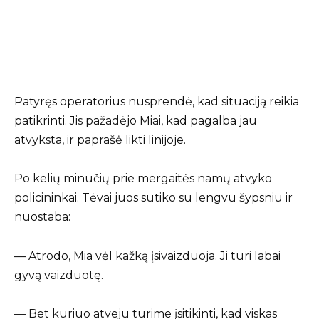
Patyręs operatorius nusprendė, kad situaciją reikia
patikrinti. Jis pažadėjo Miai, kad pagalba jau
atvyksta, ir paprašė likti linijoje.
Po kelių minučių prie mergaitės namų atvyko
policininkai. Tėvai juos sutiko su lengvu šypsniu ir
nuostaba:
— Atrodo, Mia vėl kažką įsivaizduoja. Ji turi labai
gyvą vaizduotę.
— Bet kuriuo atveju turime įsitikinti, kad viskas