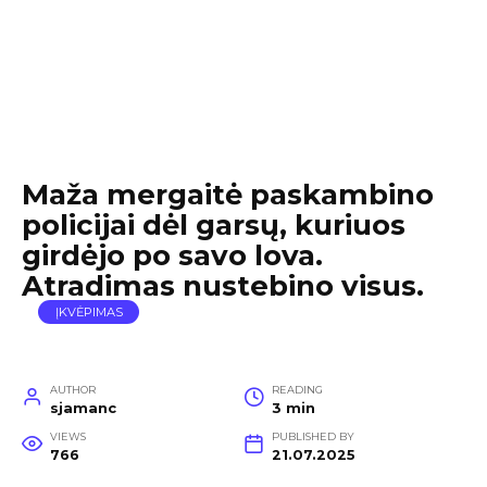
Maža mergaitė paskambino
policijai dėl garsų, kuriuos
girdėjo po savo lova.
Atradimas nustebino visus.
ĮKVĖPIMAS
AUTHOR
READING
sjamanc
3 min
VIEWS
PUBLISHED BY
766
21.07.2025