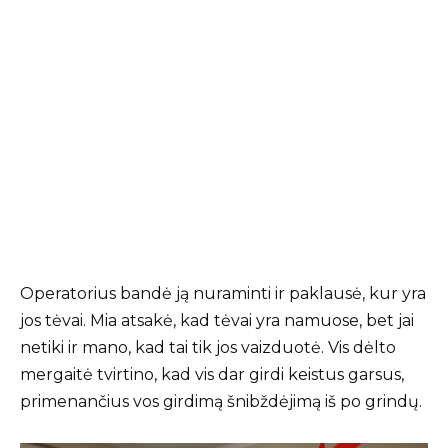
Operatorius bandė ją nuraminti ir paklausė, kur yra
jos tėvai. Mia atsakė, kad tėvai yra namuose, bet jai
netiki ir mano, kad tai tik jos vaizduotė. Vis dėlto
mergaitė tvirtino, kad vis dar girdi keistus garsus,
primenančius vos girdimą šnibždėjimą iš po grindų.