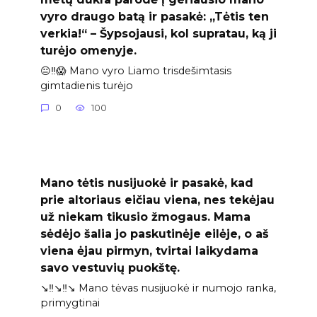
vyro draugo batą ir pasakė: „Tėtis ten
verkia!“ – Šypsojausi, kol supratau, ką ji
turėjo omenyje.
😐‼️😱 Mano vyro Liamo trisdešimtasis
gimtadienis turėjo
0
100
Mano tėtis nusijuokė ir pasakė, kad
prie altoriaus eičiau viena, nes tekėjau
už niekam tikusio žmogaus. Mama
sėdėjo šalia jo paskutinėje eilėje, o aš
viena ėjau pirmyn, tvirtai laikydama
savo vestuvių puokštę.
↘️‼️↘️‼️↘️ Mano tėvas nusijuokė ir numojo ranka,
primygtinai