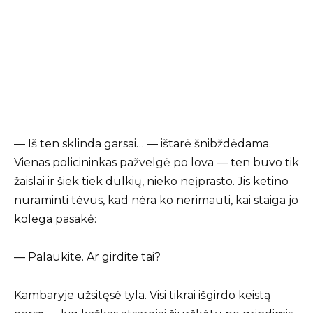
— Iš ten sklinda garsai… — ištarė šnibždėdama.
Vienas policininkas pažvelgė po lova — ten buvo tik
žaislai ir šiek tiek dulkių, nieko neįprasto. Jis ketino
nuraminti tėvus, kad nėra ko nerimauti, kai staiga jo
kolega pasakė:
— Palaukite. Ar girdite tai?
Kambaryje užsitęsė tyla. Visi tikrai išgirdo keistą