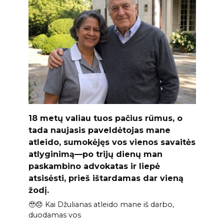
18 metų valiau tuos pačius rūmus, o
tada naujasis paveldėtojas mane
atleido, sumokėjęs vos vienos savaitės
atlyginimą—po trijų dienų man
paskambino advokatas ir liepė
atsisėsti, prieš ištardamas dar vieną
žodį.
🥹😞 Kai Džulianas atleido mane iš darbo,
duodamas vos