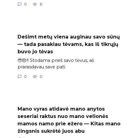
0
6
Dešimt metų viena auginau savo sūnų
— tada pasakiau tėvams, kas iš tikrųjų
buvo jo tėvas
🥹😞‼️ Stodama prieš savo tėvus, aš
prarasdavau save pati.
0
0
Mano vyras atidavė mano anytos
seseriai raktus nuo mano velionės
mamos namo prie ežero — Kitas mano
žingsnis sukrėtė juos abu