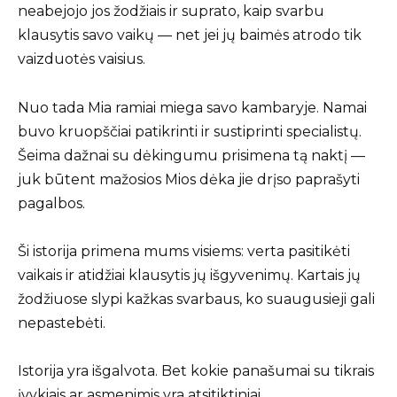
neabejojo jos žodžiais ir suprato, kaip svarbu
klausytis savo vaikų — net jei jų baimės atrodo tik
vaizduotės vaisius.
Nuo tada Mia ramiai miega savo kambaryje. Namai
buvo kruopščiai patikrinti ir sustiprinti specialistų.
Šeima dažnai su dėkingumu prisimena tą naktį —
juk būtent mažosios Mios dėka jie drįso paprašyti
pagalbos.
Ši istorija primena mums visiems: verta pasitikėti
vaikais ir atidžiai klausytis jų išgyvenimų. Kartais jų
žodžiuose slypi kažkas svarbaus, ko suaugusieji gali
nepastebėti.
Istorija yra išgalvota. Bet kokie panašumai su tikrais
įvykiais ar asmenimis yra atsitiktiniai.