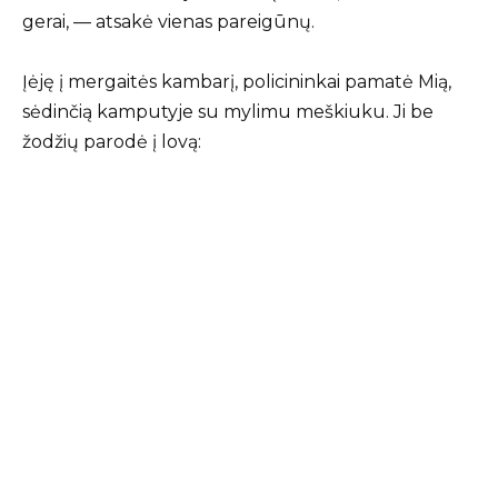
gerai, — atsakė vienas pareigūnų.
Įėję į mergaitės kambarį, policininkai pamatė Mią,
sėdinčią kamputyje su mylimu meškiuku. Ji be
žodžių parodė į lovą: