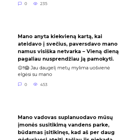
0
235
Mano anyta kiekvieną kartą, kai
ateidavo į svečius, paversdavo mano
namus visiška netvarka – Vieną dieną
pagaliau nusprendžiau ją pamokyti.
😐‼️😱 Jau daugelį metų mylima uošvienė
elgėsi su mano
0
453
Mano vadovas suplanuodavo mūsų
įmonės susitikimą vandens parke,
būdamas įsitikinęs, kad aš per daug
gėdysiuosi ateiti, tačiau jis niekada