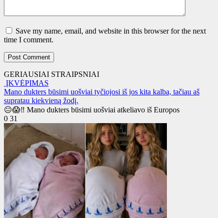
Save my name, email, and website in this browser for the next
time I comment.
GERIAUSIAI STRAIPSNIAI
ĮKVĖPIMAS
Mano dukters būsimi uošviai tyčiojosi iš jos kita kalba, tačiau aš
supratau kiekvieną žodį.
😐😱‼️ Mano dukters būsimi uošviai atkeliavo iš Europos
0
31