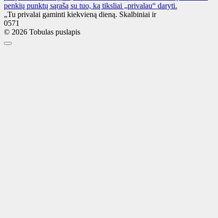
penkių punktų sąrašą su tuo, ką tiksliai „privalau“ daryti.
„Tu privalai gaminti kiekvieną dieną. Skalbiniai ir
0
571
© 2026 Tobulas puslapis