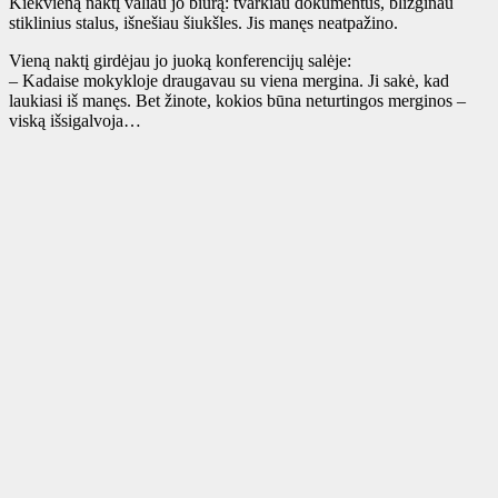
Kiekvieną naktį valiau jo biurą: tvarkiau dokumentus, blizginau
stiklinius stalus, išnešiau šiukšles. Jis manęs neatpažino.
Vieną naktį girdėjau jo juoką konferencijų salėje:
– Kadaise mokykloje draugavau su viena mergina. Ji sakė, kad
laukiasi iš manęs. Bet žinote, kokios būna neturtingos merginos –
viską išsigalvoja…