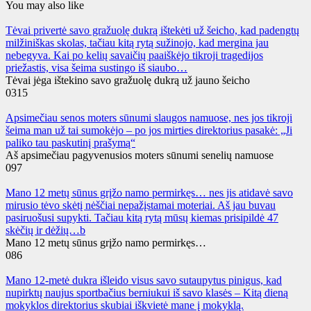
You may also like
Tėvai privertė savo gražuolę dukrą ištekėti už šeicho, kad padengtų
milžiniškas skolas, tačiau kitą rytą sužinojo, kad mergina jau
nebegyva. Kai po kelių savaičių paaiškėjo tikroji tragedijos
priežastis, visa šeima sustingo iš siaubo…
Tėvai jėga ištekino savo gražuolę dukrą už jauno šeicho
0
315
Apsimečiau senos moters sūnumi slaugos namuose, nes jos tikroji
šeima man už tai sumokėjo – po jos mirties direktorius pasakė: „Ji
paliko tau paskutinį prašymą“
Aš apsimečiau pagyvenusios moters sūnumi senelių namuose
0
97
Mano 12 metų sūnus grįžo namo permirkęs… nes jis atidavė savo
mirusio tėvo skėtį nėščiai nepažįstamai moteriai. Aš jau buvau
pasiruošusi supykti. Tačiau kitą rytą mūsų kiemas prisipildė 47
skėčių ir dėžių…b
Mano 12 metų sūnus grįžo namo permirkęs…
0
86
Mano 12-metė dukra išleido visus savo sutaupytus pinigus, kad
nupirktų naujus sportbačius berniukui iš savo klasės – Kitą dieną
mokyklos direktorius skubiai iškvietė mane į mokyklą.