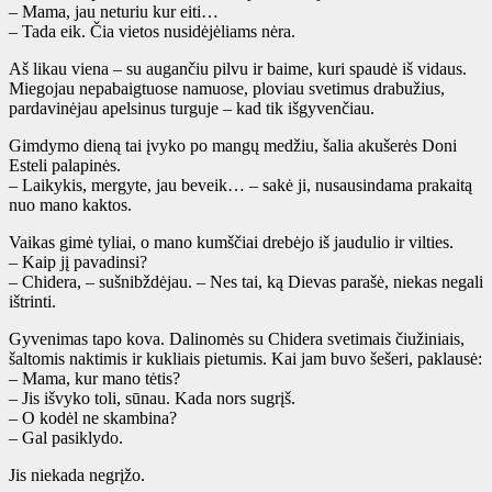
– Mama, jau neturiu kur eiti…
– Tada eik. Čia vietos nusidėjėliams nėra.
Aš likau viena – su augančiu pilvu ir baime, kuri spaudė iš vidaus.
Miegojau nepabaigtuose namuose, ploviau svetimus drabužius,
pardavinėjau apelsinus turguje – kad tik išgyvenčiau.
Gimdymo dieną tai įvyko po mangų medžiu, šalia akušerės Doni
Esteli palapinės.
– Laikykis, mergyte, jau beveik… – sakė ji, nusausindama prakaitą
nuo mano kaktos.
Vaikas gimė tyliai, o mano kumščiai drebėjo iš jaudulio ir vilties.
– Kaip jį pavadinsi?
– Chidera, – sušnibždėjau. – Nes tai, ką Dievas parašė, niekas negali
ištrinti.
Gyvenimas tapo kova. Dalinomės su Chidera svetimais čiužiniais,
šaltomis naktimis ir kukliais pietumis. Kai jam buvo šešeri, paklausė:
– Mama, kur mano tėtis?
– Jis išvyko toli, sūnau. Kada nors sugrįš.
– O kodėl ne skambina?
– Gal pasiklydo.
Jis niekada negrįžo.