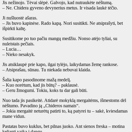
Jis nežinojo. Tėvai slėpė. Galvojo, kad nutraukėte nėštumą.
– Ne. Chidera gyveno devynerius metus. Ir visada laukė tėčio.
Ji nušluostė ašaras.
– Jis buvo kapinėse. Rado kapą. Nori susitikti. Ne atsiprašyti, bet
išpirkti kaltę.
Susitikome po tuo pačiu mangų medžiu. Nonso atėjo tyliai, su
nuleistais pečiais.
– Lucia…
– Nieko nesakyk.
Jis atsiklaupė prie kapo, ilgai tylėjo, laikydamas žemę rankose.
– Atsiprašau, sūnau. Tu niekada nebuvai klaida.
Šalia kapo pasodinome mažą medelį.
– Kuo norėtum, kad jis būtų? – paklausė.
– Geru žmogumi. Tokiu, koks tu dar gali būti.
Nuo tada jis pasikeitė. Atidarė mokyklą mergaitėms, išmestoms dėl
nėštumo. Pavadino ją „Chideros namais“.
– Jokia mergaitė neturėtų patirti to, ką patyrei tu – sakė, kviesdamas
mane vidun.
Pastatas buvo kuklus, bet pilnas juoko. Ant sienos freska – motina
kelianti vaiką į dangų.