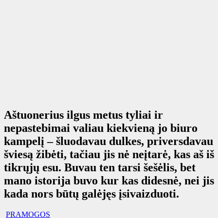
Aštuonerius ilgus metus tyliai ir
nepastebimai valiau kiekvieną jo biuro
kampelį – šluodavau dulkes, priversdavau
šviesą žibėti, tačiau jis nė neįtarė, kas aš iš
tikrųjų esu. Buvau ten tarsi šešėlis, bet
mano istorija buvo kur kas didesnė, nei jis
kada nors būtų galėjęs įsivaizduoti.
PRAMOGOS