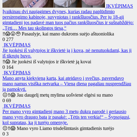
ĮKVĖPIMAS
Įvaikinau dvi naujagimes dvynes, kurias radau paplūdimio
persirengimo kabinoje, suvyniotas į rankšluosčius. Per jų 18-ąjį
gimtadienį jos padavė man tuos pačius rankšluosčius ir sušnabždėjo:
„Tėti… Mes tau skolingos tiesą.“
‼️😱😮🥹 Pasaulyje, kai mano dukroms suėjo aštuoniolika
0
277
ĮKVĖPIMAS
Jie juokėsi iš valytojos ir iškvietė ją į kovą, nė nenutuokdami, kas ji
iš tikrųjų buvo.
‼️😱 Jie juokėsi iš valytojos ir iškvietė ją kovai
0
164
ĮKVĖPIMAS
Mano anyta kiekvieną kartą, kai ateidavo į svečius, paversdavo
mano namus visiška netvarka – Vieną dieną pagaliau nusprendžiau
ją pamokyti.
😐‼️😱 Jau daugelį metų mylima uošvienė elgėsi su mano
0
69
ĮKVĖPIMAS
Per mano vyro gimtadienį mano 3 metų dukra parodė į geriausio
mano vyro draugo batą ir pasakė: „Tėtis ten verkia!“ – Šypsojausi,
kol supratau, ką ji turėjo omenyje.
😐‼️😱 Mano vyro Liamo trisdešimtasis gimtadienis turėjo
0
3