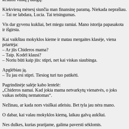
Kiekvieną mėnesį siunčia man finansinę paramą. Niekada neprašiau.
– Tai ne labdara, Lucia. Tai teisingumas.
Vis dar gyvenu kukliai, bet miegu ramiai. Mano istorija papasakota
ir išgirsta.
Kai vaikštau mokyklos kieme ir matau mergaites klasėje, viena
priartėja:
– Ar jūs Chideros mama?
– Taip. Kodėl klausi?
– Noriu būti kaip jūs: stipri, net kai viskas siaubinga.
Apglėbiau ją.
– Tu jau esi stipri. Tiesiog turi tuo patikėti.
Pagrindinėje salėje kabo lentelė:
„Chideros namai. Kad jokia mama netvarkytų vienatvės, o joks
vaikas nebūtų nematomas“.
Nežinau, ar kada nors visiškai atleisiu. Bet tyla jau nėra mano.
O dabar, kai valau mokyklos kiemą, laikau galvą aukštai.
Nes dulkes, kurias prarijame, galima paversti sėklomis.