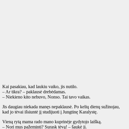
Kai pasakiau, kad laukiu vaiko, jis nutilo.
– Ar tikra? – paklausė drebėdamas.
– Niekieno kito nebuvo, Nonso. Tai tavo vaikas.
Jis daugiau niekada manęs nepaklausė. Po kelių dienų sužinojau,
kad jo tėvai išsiuntė jį studijuoti į Jungtinę Karalystę.
Vieną rytą mama rado mano kuprinėje gydytojo laišką.
– Nori mus pažeminti? Surask tėvą! – šaukė ji.