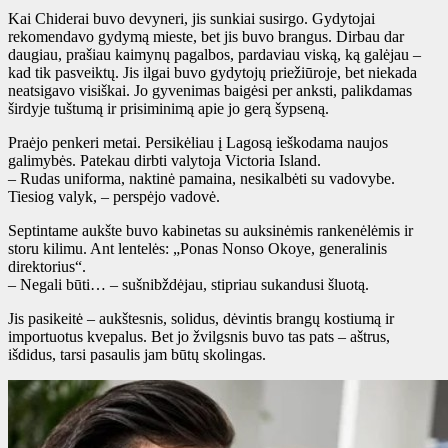
Kai Chiderai buvo devyneri, jis sunkiai susirgo. Gydytojai
rekomendavo gydymą mieste, bet jis buvo brangus. Dirbau dar
daugiau, prašiau kaimynų pagalbos, pardaviau viską, ką galėjau –
kad tik pasveiktų. Jis ilgai buvo gydytojų priežiūroje, bet niekada
neatsigavo visiškai. Jo gyvenimas baigėsi per anksti, palikdamas
širdyje tuštumą ir prisiminimą apie jo gerą šypseną.
Praėjo penkeri metai. Persikėliau į Lagosą ieškodama naujos
galimybės. Patekau dirbti valytoja Victoria Island.
– Rudas uniforma, naktinė pamaina, nesikalbėti su vadovybe.
Tiesiog valyk, – perspėjo vadovė.
Septintame aukšte buvo kabinetas su auksinėmis rankenėlėmis ir
storu kilimu. Ant lentelės: „Ponas Nonso Okoye, generalinis
direktorius“.
– Negali būti… – sušnibždėjau, stipriau sukandusi šluotą.
Jis pasikeitė – aukštesnis, solidus, dėvintis brangų kostiumą ir
importuotus kvepalus. Bet jo žvilgsnis buvo tas pats – aštrus,
išdidus, tarsi pasaulis jam būtų skolingas.