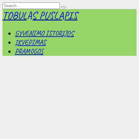
Skip
Search
to
for:
TOBULAS PUSLAPIS
content
GYVENIMO ISTORIJOS
ĮKVĖPIMAS
PRAMOGOS