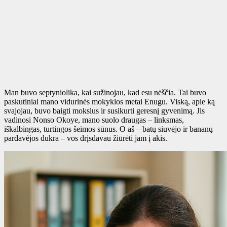
Man buvo septyniolika, kai sužinojau, kad esu nėščia. Tai buvo
paskutiniai mano vidurinės mokyklos metai Enugu. Viską, apie ką
svajojau, buvo baigti mokslus ir susikurti geresnį gyvenimą. Jis
vadinosi Nonso Okoye, mano suolo draugas – linksmas,
iškalbingas, turtingos šeimos sūnus. O aš – batų siuvėjo ir bananų
pardavėjos dukra – vos drįsdavau žiūrėti jam į akis.