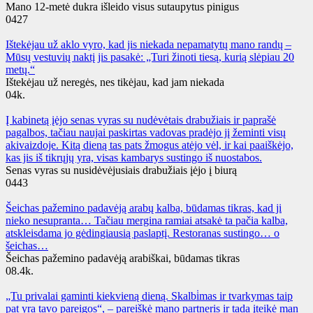
Mano 12-metė dukra išleido visus sutaupytus pinigus
0
427
Ištekėjau už aklo vyro, kad jis niekada nepamatytų mano randų –
Mūsų vestuvių naktį jis pasakė: „Turi žinoti tiesą, kurią slėpiau 20
metų.“
Ištekėjau už neregės, nes tikėjau, kad jam niekada
0
4k.
Į kabinetą įėjo senas vyras su nudėvėtais drabužiais ir paprašė
pagalbos, tačiau naujai paskirtas vadovas pradėjo jį žeminti visų
akivaizdoje. Kitą dieną tas pats žmogus atėjo vėl, ir kai paaiškėjo,
kas jis iš tikrųjų yra, visas kambarys sustingo iš nuostabos.
Senas vyras su nusidėvėjusiais drabužiais įėjo į biurą
0
443
Šeichas pažemino padavėją arabų kalba, būdamas tikras, kad ji
nieko nesupranta… Tačiau mergina ramiai atsakė ta pačia kalba,
atskleisdama jo gėdingiausią paslaptį. Restoranas sustingo… o
šeichas…
Šeichas pažemino padavėją arabiškai, būdamas tikras
0
8.4k.
„Tu privalai gaminti kiekvieną dieną. Skalbi̇mas ir tvarkymas taip
pat yra tavo pareigos“, – pareiškė mano partneris ir tada įteikė man