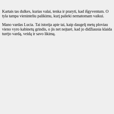
Kartais tas dulkes, kurias valai, tenka ir praryti, kad išgyventum. O
tyla tampa vieninteliu palikimu, kurį palieki nematomam vaikui.
Mano vardas Lucia. Tai istorija apie tai, kaip daugelį metų ploviau
vieno vyro kabinetų grindis, o jis net neįtarė, kad jo didžiausia klaida
turėjo vardą, veidą ir savo likimą.