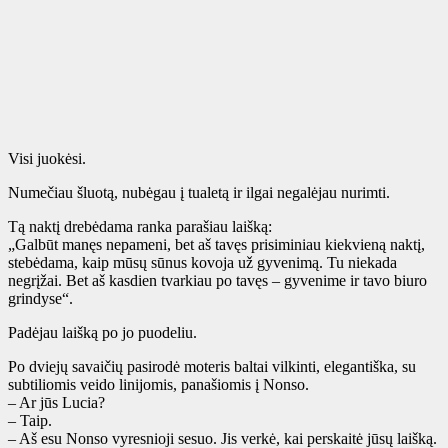
Visi juokėsi.
Numečiau šluotą, nubėgau į tualetą ir ilgai negalėjau nurimti.
Tą naktį drebėdama ranka parašiau laišką:
„Galbūt manęs nepameni, bet aš tavęs prisiminiau kiekvieną naktį,
stebėdama, kaip mūsų sūnus kovoja už gyvenimą. Tu niekada
negrįžai. Bet aš kasdien tvarkiau po tavęs – gyvenime ir tavo biuro
grindyse“.
Padėjau laišką po jo puodeliu.
Po dviejų savaičių pasirodė moteris baltai vilkinti, elegantiška, su
subtiliomis veido linijomis, panašiomis į Nonso.
– Ar jūs Lucia?
– Taip.
– Aš esu Nonso vyresnioji sesuo. Jis verkė, kai perskaitė jūsų laišką.