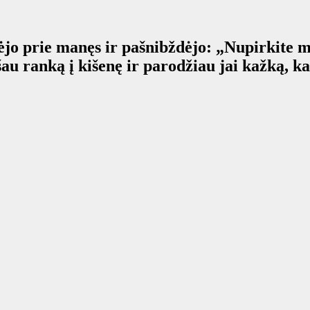
jo prie manęs ir pašnibždėjo: „Nupirkite 
šau ranką į kišenę ir parodžiau jai kažką, ka