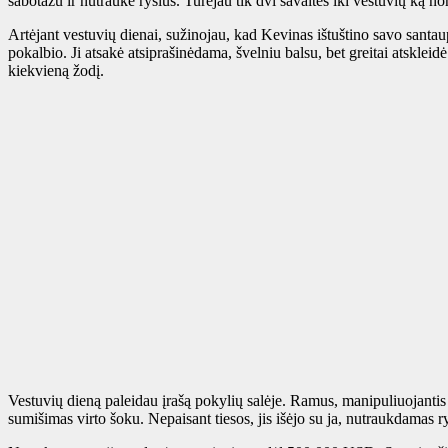
sabotažu ir nutraukė ryšius. Turėjau tik dvi savaites iki vestuvių ką no
Artėjant vestuvių dienai, sužinojau, kad Kevinas ištuštino savo santa
pokalbio. Ji atsakė atsiprašinėdama, švelniu balsu, bet greitai atskle
kiekvieną žodį.
Vestuvių dieną paleidau įrašą pokylių salėje. Ramus, manipuliuojantis
sumišimas virto šoku. Nepaisant tiesos, jis išėjo su ja, nutraukdamas 