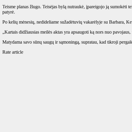
Teisme planas žlugo. Teisėjas bylą nutraukė, įpareigojo ją sumokėti te
patyrė.
Po kelių mėnesių, nedideliame sužadėtuvių vakarėlyje su Barbara, Kev
„Kartais didžiausias meilės aktas yra apsaugoti ką nors nuo pavojaus, ne
Matydama savo sūnų saugų ir sąmoningą, supratau, kad tikroji pergalė
Rate article