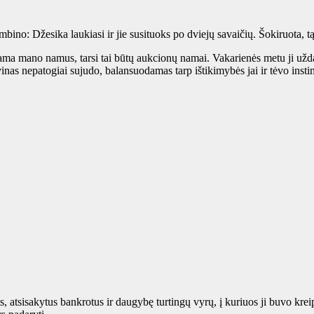
ino: Džesika laukiasi ir jie susituoks po dviejų savaičių. Šokiruota, tą
ėdama mano namus, tarsi tai būtų aukcionų namai. Vakarienės metu ji užd
inas nepatogiai sujudo, balansuodamas tarp ištikimybės jai ir tėvo insti
las, atsisakytus bankrotus ir daugybę turtingų vyrų, į kuriuos ji buvo kr