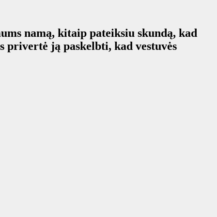
mums namą, kitaip pateiksiu skundą, kad
s privertė ją paskelbti, kad vestuvės