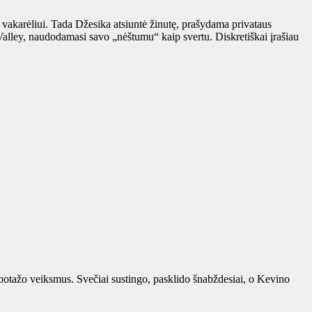
 vakarėliui. Tada Džesika atsiuntė žinutę, prašydama privataus
 Valley, naudodamasi savo „nėštumu“ kaip svertu. Diskretiškai įrašiau
abotažo veiksmus. Svečiai sustingo, pasklido šnabždesiai, o Kevino