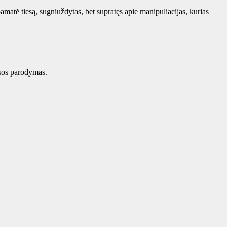
matė tiesą, sugniuždytas, bet supratęs apie manipuliacijas, kurias
esos parodymas.