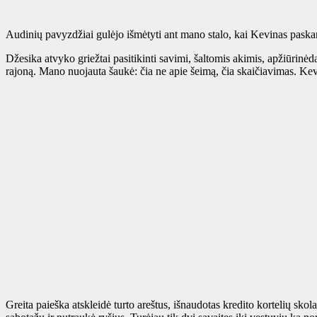
Audinių pavyzdžiai gulėjo išmėtyti ant mano stalo, kai Kevinas paskamb
Džesika atvyko griežtai pasitikinti savimi, šaltomis akimis, apžiūrin
rajoną. Mano nuojauta šaukė: čia ne apie šeimą, čia skaičiavimas. Kev
Greita paieška atskleidė turto areštus, išnaudotas kredito kortelių sko