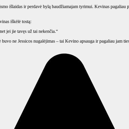
ismo išlaidas ir perdavė bylą baudžiamajam tyrimui. Kevinas pagaliau pa
inas iškėlė tostą:
t jei jie tavęs už tai nekenčia.“
 buvo ne Jessicos nugalėjimas – tai Kevino apsauga ir pagaliau jam ti