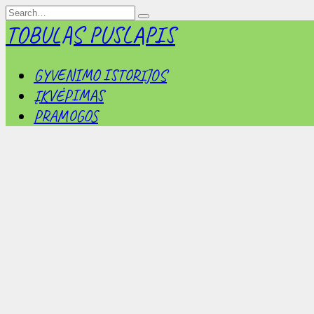
Skip
Search
to
for:
TOBULAS PUSLAPIS
content
GYVENIMO ISTORIJOS
ĮKVĖPIMAS
PRAMOGOS