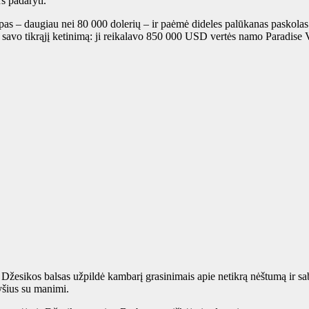
rs padaryti.
upas – daugiau nei 80 000 dolerių – ir paėmė dideles palūkanas paskolas
idė savo tikrąjį ketinimą: ji reikalavo 850 000 USD vertės namo Paradise
 Džesikos balsas užpildė kambarį grasinimais apie netikrą nėštumą ir s
ryšius su manimi.