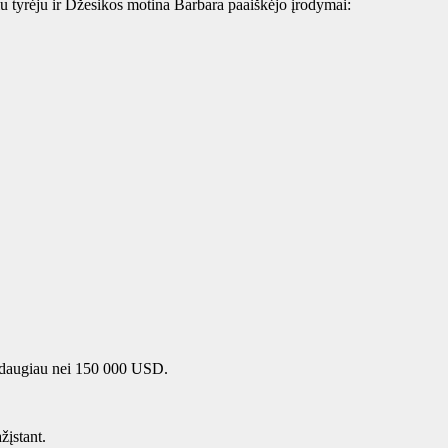
u tyrėju ir Džesikos motina Barbara paaiškėjo įrodymai:
ojo daugiau nei 150 000 USD.
žįstant.