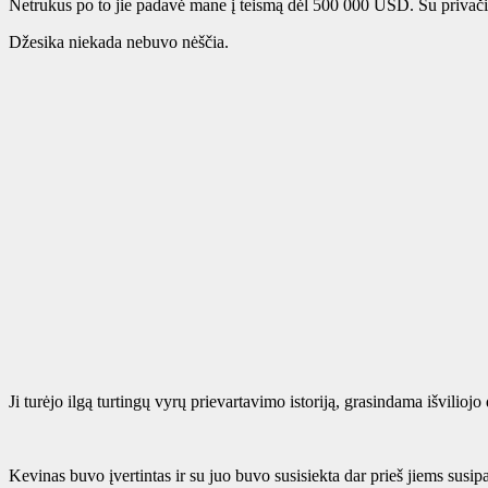
Netrukus po to jie padavė mane į teismą dėl 500 000 USD. Su privači
Džesika niekada nebuvo nėščia.
Ji turėjo ilgą turtingų vyrų prievartavimo istoriją, grasindama išvili
Kevinas buvo įvertintas ir su juo buvo susisiekta dar prieš jiems susipa