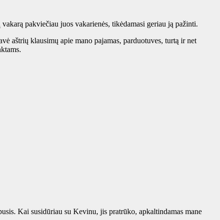
 vakarą pakviečiau juos vakarienės, tikėdamasi geriau ją pažinti.
avė aštrių klausimų apie mano pajamas, parduotuves, turtą ir net
nktams.
eipusis. Kai susidūriau su Kevinu, jis pratrūko, apkaltindamas mane