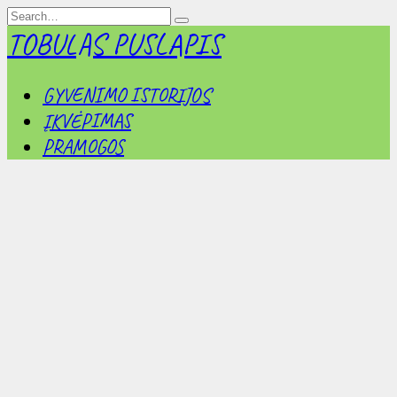
Skip
Search
to
for:
TOBULAS PUSLAPIS
content
GYVENIMO ISTORIJOS
ĮKVĖPIMAS
PRAMOGOS