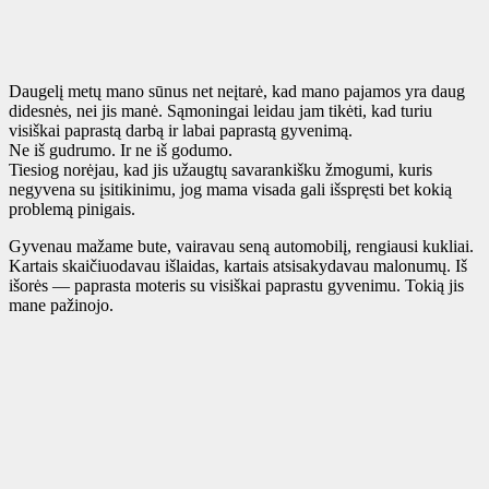
Daugelį metų mano sūnus net neįtarė, kad mano pajamos yra daug
didesnės, nei jis manė. Sąmoningai leidau jam tikėti, kad turiu
visiškai paprastą darbą ir labai paprastą gyvenimą.
Ne iš gudrumo. Ir ne iš godumo.
Tiesiog norėjau, kad jis užaugtų savarankišku žmogumi, kuris
negyvena su įsitikinimu, jog mama visada gali išspręsti bet kokią
problemą pinigais.
Gyvenau mažame bute, vairavau seną automobilį, rengiausi kukliai.
Kartais skaičiuodavau išlaidas, kartais atsisakydavau malonumų. Iš
išorės — paprasta moteris su visiškai paprastu gyvenimu. Tokią jis
mane pažinojo.