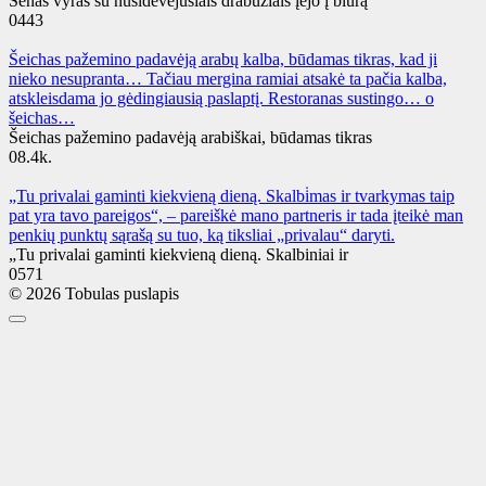
Senas vyras su nusidėvėjusiais drabužiais įėjo į biurą
0
443
Šeichas pažemino padavėją arabų kalba, būdamas tikras, kad ji
nieko nesupranta… Tačiau mergina ramiai atsakė ta pačia kalba,
atskleisdama jo gėdingiausią paslaptį. Restoranas sustingo… o
šeichas…
Šeichas pažemino padavėją arabiškai, būdamas tikras
0
8.4k.
„Tu privalai gaminti kiekvieną dieną. Skalbi̇mas ir tvarkymas taip
pat yra tavo pareigos“, – pareiškė mano partneris ir tada įteikė man
penkių punktų sąrašą su tuo, ką tiksliai „privalau“ daryti.
„Tu privalai gaminti kiekvieną dieną. Skalbiniai ir
0
571
© 2026 Tobulas puslapis