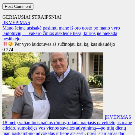
GERIAUSIAI STRAIPSNIAI
ĮKVĖPIMAS
Mano šeima atsisakė pasiimti mane iš oro uosto po mano vyro
laidotuvių — vakaro žinios atskleidė tiesą, kurios jie niekada
nesitikėjo
Per vyro laidotuves aš sužinojau kai ką, kas skaudėjo
0
274
ĮKVĖPIMAS
18 metų valiau tuos pačius rūmus, o tada naujasis paveldėtojas mane
atleido, sumokėjęs vos vienos savaitės atlyginimą—po trijų dienų
man paskambino advokatas ir liepė atsisėsti, prieš ištardamas dar