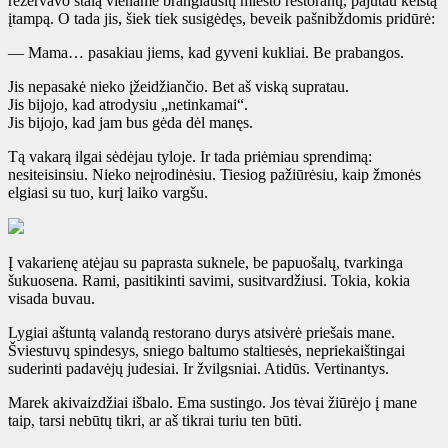
rezervavo stalą viename brangiausių miesto restoranų, pajutau keistą
įtampą. O tada jis, šiek tiek susigėdęs, beveik pašnibždomis pridūrė:
— Mama… pasakiau jiems, kad gyveni kukliai. Be prabangos.
Jis nepasakė nieko įžeidžiančio. Bet aš viską supratau.
Jis bijojo, kad atrodysiu „netinkamai“.
Jis bijojo, kad jam bus gėda dėl manęs.
Tą vakarą ilgai sėdėjau tyloje. Ir tada priėmiau sprendimą:
nesiteisinsiu. Nieko neįrodinėsiu. Tiesiog pažiūrėsiu, kaip žmonės
elgiasi su tuo, kurį laiko vargšu.
Į vakarienę atėjau su paprasta suknele, be papuošalų, tvarkinga
šukuosena. Rami, pasitikinti savimi, susitvardžiusi. Tokia, kokia
visada buvau.
Lygiai aštuntą valandą restorano durys atsivėrė priešais mane.
Šviestuvų spindesys, sniego baltumo staltiesės, nepriekaištingai
suderinti padavėjų judesiai. Ir žvilgsniai. Atidūs. Vertinantys.
Marek akivaizdžiai išbalo. Ema sustingo. Jos tėvai žiūrėjo į mane
taip, tarsi nebūtų tikri, ar aš tikrai turiu ten būti.