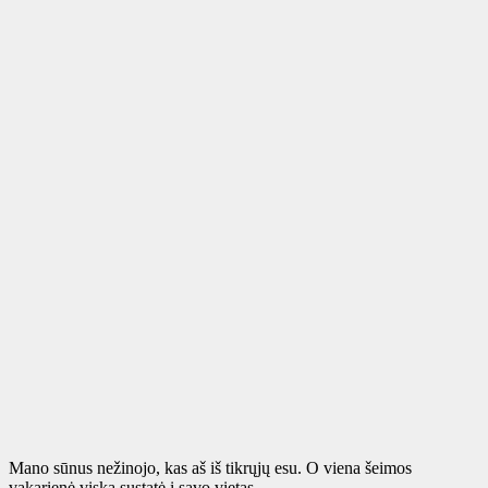
Mano sūnus nežinojo, kas aš iš tikrųjų esu. O viena šeimos
vakarienė viską sustatė į savo vietas.