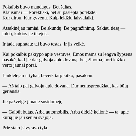
Pokalbis buvo mandagus. Bet šaltas.
Klausimai — korektiški, bet su paslėpta potekste.
Kur dirbu. Kur gyvenu. Kaip leidžiu laisvalaikį.
Atsakinėjau ramiai. Be skundų. Be pagražinimų. Sakiau tiesą —
tokią, kokios jie tikėjosi.
Ir tada supratau: tai buvo testas. Ir jis veikė.
Kai pokalbis pakrypo apie vestuves, Emos mama su lengva šypsena
pasakė, kad jie dar galvoja apie dovaną, bet, žinoma, nori kažko
verto jaunai porai.
Linktelėjau ir tyliai, beveik tarp kitko, pasakiau:
— Aš taip pat galvoju apie dovaną. Dar nenusprendžiau, kas būtų
geriausia.
Jie pažvelgė į mane susidomėję.
— Galbūt butas. Arba automobilis. Arba didelė kelionė — ta, apie
kurią jie jau seniai svajoja.
Prie stalo įsivyravo tyla.