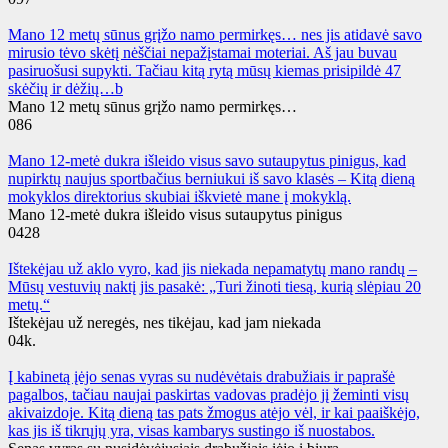
Mano 12 metų sūnus grįžo namo permirkęs… nes jis atidavė savo
mirusio tėvo skėtį nėščiai nepažįstamai moteriai. Aš jau buvau
pasiruošusi supykti. Tačiau kitą rytą mūsų kiemas prisipildė 47
skėčių ir dėžių…b
Mano 12 metų sūnus grįžo namo permirkęs…
0
86
Mano 12-metė dukra išleido visus savo sutaupytus pinigus, kad
nupirktų naujus sportbačius berniukui iš savo klasės – Kitą dieną
mokyklos direktorius skubiai iškvietė mane į mokyklą.
Mano 12-metė dukra išleido visus sutaupytus pinigus
0
428
Ištekėjau už aklo vyro, kad jis niekada nepamatytų mano randų –
Mūsų vestuvių naktį jis pasakė: „Turi žinoti tiesą, kurią slėpiau 20
metų.“
Ištekėjau už neregės, nes tikėjau, kad jam niekada
0
4k.
Į kabinetą įėjo senas vyras su nudėvėtais drabužiais ir paprašė
pagalbos, tačiau naujai paskirtas vadovas pradėjo jį žeminti visų
akivaizdoje. Kitą dieną tas pats žmogus atėjo vėl, ir kai paaiškėjo,
kas jis iš tikrųjų yra, visas kambarys sustingo iš nuostabos.