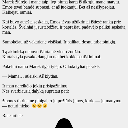
Marek žiūrėjo į mane taip, lyg pirmą kartą iš tikrųjų mane matytų.
Emos tėvai bandė suprasti, ar aš juokauju. Bet aš nesišypsojau.
Kalbėjau ramiai.
Kai buvo atnešta sąskaita, Emos tėvas užtikrintai ištiesė ranką prie
kortelės. Švelniai jį sustabdžiau ir paprašiau padavėjo palikti sąskaitą
man.
Sumokėjau už vakarienę visiškai. Ir palikau dosnų arbatpinigių.
Tą akimirką nebuvo ištarta nė vieno žodžio.
Kartais tyla pasako daugiau nei bet kokie paaiškinimai.
Pakeliui namo Marek ilgai tylėjo. O tada tyliai pasakė:
— Mama… atleisk. Aš klydau.
Ir man nereikėjo jokių prisipažinimų.
Nes svarbiausią dalyką supratau pati:
žmones tikrina ne pinigai, o jų požiūris į tuos, kurie — jų manymu
— neturi nieko.
Rate article