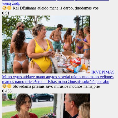
vieną žodį.
Kai Džulianas atleido mane iš darbo, duodamas vos
0
51
ĮKVĖPIMAS
Mano vyras atidavė mano anytos seseriai raktus nuo mano velionės
mamos namo prie ežero — Kitas mano žingsnis sukrėtė juos abu
Stovėdama priešais savo mirusios motinos namą prie
0
433