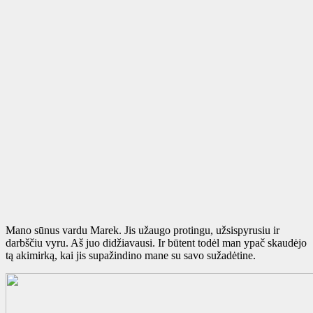
Mano sūnus vardu Marek. Jis užaugo protingu, užsispyrusiu ir
darbščiu vyru. Aš juo didžiavausi. Ir būtent todėl man ypač skaudėjo
tą akimirką, kai jis supažindino mane su savo sužadėtine.