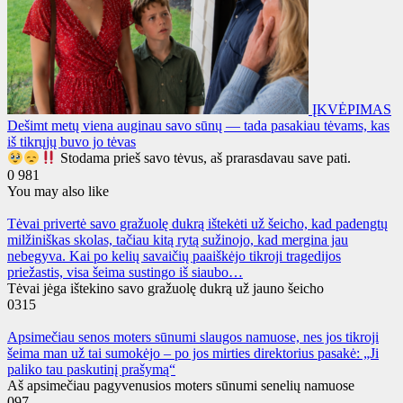
ĮKVĖPIMAS
Dešimt metų viena auginau savo sūnų — tada pasakiau tėvams, kas
iš tikrųjų buvo jo tėvas
Stodama prieš savo tėvus, aš prarasdavau save pati.
0
981
You may also like
Tėvai privertė savo gražuolę dukrą ištekėti už šeicho, kad padengtų
milžiniškas skolas, tačiau kitą rytą sužinojo, kad mergina jau
nebegyva. Kai po kelių savaičių paaiškėjo tikroji tragedijos
priežastis, visa šeima sustingo iš siaubo…
Tėvai jėga ištekino savo gražuolę dukrą už jauno šeicho
0
315
Apsimečiau senos moters sūnumi slaugos namuose, nes jos tikroji
šeima man už tai sumokėjo – po jos mirties direktorius pasakė: „Ji
paliko tau paskutinį prašymą“
Aš apsimečiau pagyvenusios moters sūnumi senelių namuose
0
97