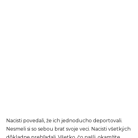
Nacisti povedali, že ich jednoducho deportovali.
Nesmeli si so sebou brať svoje veci. Nacisti všetkých
dôkladne prehľadali. Všetko, čo našli, okamžite