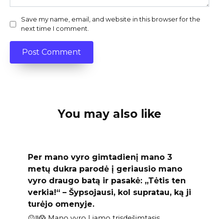
Save my name, email, and website in this browser for the
next time I comment.
You may also like
Per mano vyro gimtadienį mano 3
metų dukra parodė į geriausio mano
vyro draugo batą ir pasakė: „Tėtis ten
verkia!“ – Šypsojausi, kol supratau, ką ji
turėjo omenyje.
😐‼️😱 Mano vyro Liamo trisdešimtasis