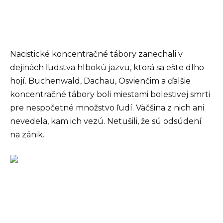
Nacistické koncentračné tábory zanechali v
dejinách ľudstva hlbokú jazvu, ktorá sa ešte dlho
hojí. Buchenwald, Dachau, Osvienčim a ďalšie
koncentračné tábory boli miestami bolestivej smrti
pre nespočetné množstvo ľudí. Väčšina z nich ani
nevedela, kam ich vezú. Netušili, že sú odsúdení
na zánik.