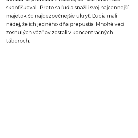
skonfiškovali. Preto sa ľudia snažili svoj najcennejší
majetok čo najbezpečnejšie ukryť. Ľudia mali
nádej, že ich jedného dňa prepustia. Mnohé veci
zosnulých väzňov zostali v koncentračných
táboroch.