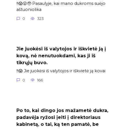
‼️😱😮🥹 Pasaulyje, kai mano dukroms suėjo
aštuoniolika
0
323
Jie juokėsi iš valytojos ir iškvietė ją į
kovą, nė nenutuokdami, kas ji iš
tikrųjų buvo.
‼️😱 Jie juokėsi iš valytojos ir iškvietė ją kovai
0
166
Po to, kai dingo jos mažametė dukra,
padavėja ryžosi įeiti į direktoriaus
kabinetą, o tai, ką ten pamatė, be