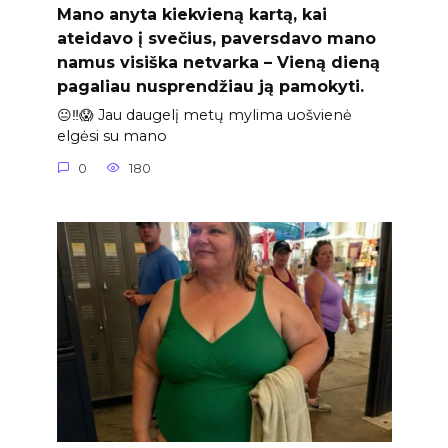
Mano anyta kiekvieną kartą, kai
ateidavo į svečius, paversdavo mano
namus visiška netvarka – Vieną dieną
pagaliau nusprendžiau ją pamokyti.
😐‼️😱 Jau daugelį metų mylima uošvienė
elgėsi su mano
0
180