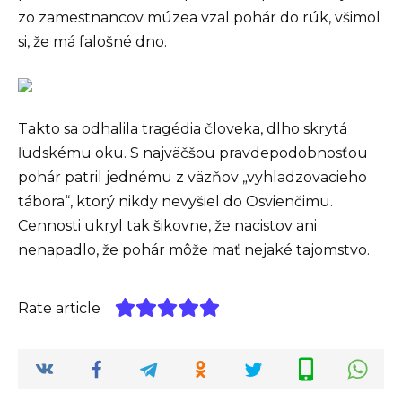
zo zamestnancov múzea vzal pohár do rúk, všimol
si, že má falošné dno.
Takto sa odhalila tragédia človeka, dlho skrytá
ľudskému oku. S najväčšou pravdepodobnosťou
pohár patril jednému z väzňov „vyhladzovacieho
tábora“, ktorý nikdy nevyšiel do Osvienčimu.
Cennosti ukryl tak šikovne, že nacistov ani
nenapadlo, že pohár môže mať nejaké tajomstvo.
Rate article