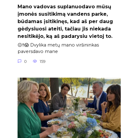
Mano vadovas suplanuodavo mūsų
įmonės susitikimą vandens parke,
būdamas įsitikinęs, kad aš per daug
gėdysiuosi ateiti, tačiau jis niekada
nesitikėjo, ką aš padarysiu vietoj to.
😐‼️😱 Dvylika metų mano viršininkas
paversdavo mane
0
159