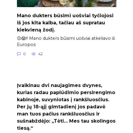
Mano dukters būsimi uošviai tyčiojosi
iš jos kita kalba, tačiau aš supratau
kiekvieną žodį.
😐😱‼️ Mano dukters būsimi uošviai atkeliavo iš
Europos
0
42
Įvaikinau dvi naujagimes dvynes,
kurias radau paplūdimio persirengimo
kabinoje, suvyniotas į rankšluosčius.
Per jų 18-ąjį gimtadienį jos padavė
man tuos pačius rankšluosčius ir
sušnabždėjo: „Tėti… Mes tau skolingos
tiesą.“