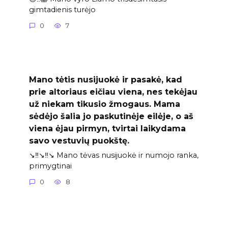
gimtadienis turėjo
0
7
Mano tėtis nusijuokė ir pasakė, kad
prie altoriaus eičiau viena, nes tekėjau
už niekam tikusio žmogaus. Mama
sėdėjo šalia jo paskutinėje eilėje, o aš
viena ėjau pirmyn, tvirtai laikydama
savo vestuvių puokštę.
↘️‼️↘️‼️↘️ Mano tėvas nusijuokė ir numojo ranka,
primygtinai
0
8