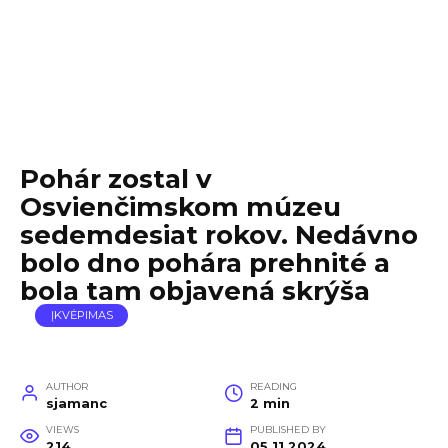
Pohár zostal v
Osvienčimskom múzeu
sedemdesiat rokov. Nedávno
bolo dno pohára prehnité a
bola tam objavená skrýša
ĮKVĖPIMAS
AUTHOR
READING
sjamanc
2 min
VIEWS
PUBLISHED BY
214
05.11.2024