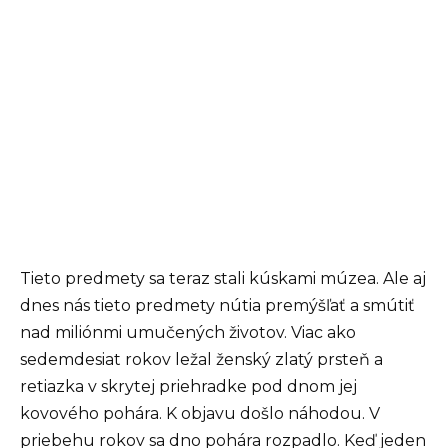
Tieto predmety sa teraz stali kúskami múzea. Ale aj
dnes nás tieto predmety nútia premýšľať a smútiť
nad miliónmi umučených životov. Viac ako
sedemdesiat rokov ležal ženský zlatý prsteň a
retiazka v skrytej priehradke pod dnom jej
kovového pohára. K objavu došlo náhodou. V
priebehu rokov sa dno pohára rozpadlo. Keď jeden