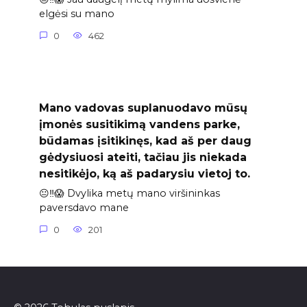
elgėsi su mano
0
462
Mano vadovas suplanuodavo mūsų
įmonės susitikimą vandens parke,
būdamas įsitikinęs, kad aš per daug
gėdysiuosi ateiti, tačiau jis niekada
nesitikėjo, ką aš padarysiu vietoj to.
😐‼️😱 Dvylika metų mano viršininkas
paversdavo mane
0
201