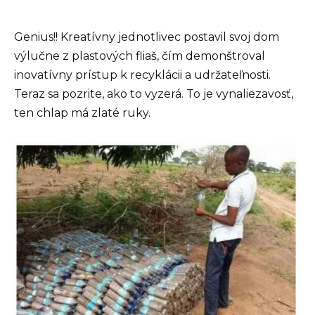
Genius!! Kreatívny jednotlivec postavil svoj dom
výlučne z plastových fliaš, čím demonštroval
inovatívny prístup k recyklácii a udržateľnosti.
Teraz sa pozrite, ako to vyzerá. To je vynaliezavosť,
ten chlap má zlaté ruky.