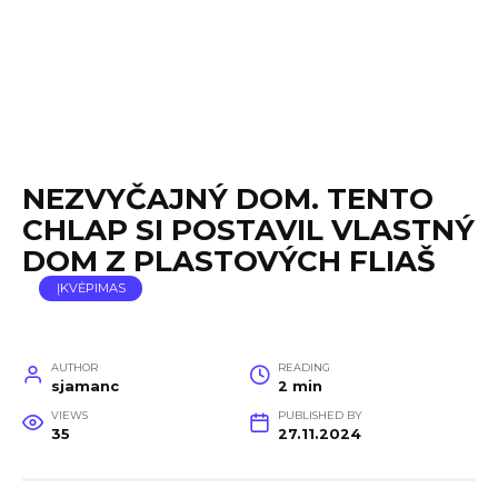
NEZVYČAJNÝ DOM. TENTO
CHLAP SI POSTAVIL VLASTNÝ
DOM Z PLASTOVÝCH FLIAŠ
ĮKVĖPIMAS
AUTHOR
READING
sjamanc
2 min
VIEWS
PUBLISHED BY
35
27.11.2024