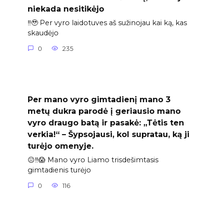
niekada nesitikėjo
‼️🥹 Per vyro laidotuves aš sužinojau kai ką, kas
skaudėjo
0
235
Per mano vyro gimtadienį mano 3
metų dukra parodė į geriausio mano
vyro draugo batą ir pasakė: „Tėtis ten
verkia!“ – Šypsojausi, kol supratau, ką ji
turėjo omenyje.
😐‼️😱 Mano vyro Liamo trisdešimtasis
gimtadienis turėjo
0
116