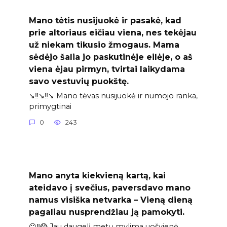
Mano tėtis nusijuokė ir pasakė, kad
prie altoriaus eičiau viena, nes tekėjau
už niekam tikusio žmogaus. Mama
sėdėjo šalia jo paskutinėje eilėje, o aš
viena ėjau pirmyn, tvirtai laikydama
savo vestuvių puokštę.
↘️‼️↘️‼️↘️ Mano tėvas nusijuokė ir numojo ranka,
primygtinai
0
243
Mano anyta kiekvieną kartą, kai
ateidavo į svečius, paversdavo mano
namus visiška netvarka – Vieną dieną
pagaliau nusprendžiau ją pamokyti.
😐‼️😱 Jau daugelį metų mylima uošvienė