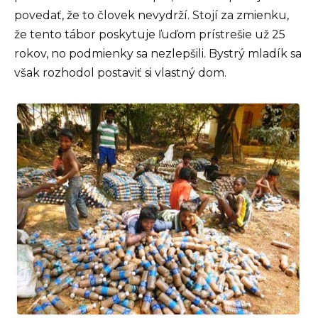
povedať, že to človek nevydrží. Stojí za zmienku,
že tento tábor poskytuje ľuďom prístrešie už 25
rokov, no podmienky sa nezlepšili. Bystrý mladík sa
však rozhodol postaviť si vlastný dom.