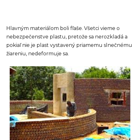
Hlavným materiálom boli fľaše. Všetci vieme o
nebezpečenstve plastu, pretože sa nerozkladá a
pokiaľ nie je plast vystavený priamemu slnečnému
žiareniu, nedeformuje sa.