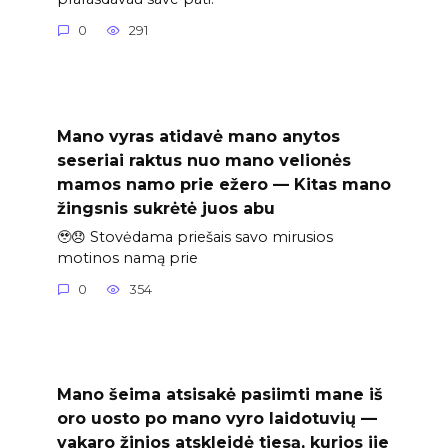
0
291
Mano vyras atidavė mano anytos
seseriai raktus nuo mano velionės
mamos namo prie ežero — Kitas mano
žingsnis sukrėtė juos abu
🥹😞 Stovėdama priešais savo mirusios
motinos namą prie
0
354
Mano šeima atsisakė pasiimti mane iš
oro uosto po mano vyro laidotuvių —
vakaro žinios atskleidė tiesą, kurios jie