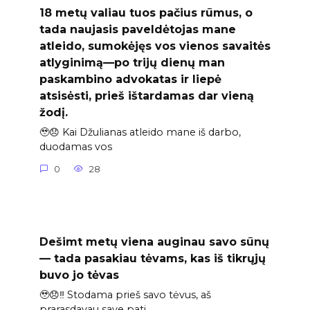
18 metų valiau tuos pačius rūmus, o
tada naujasis paveldėtojas mane
atleido, sumokėjęs vos vienos savaitės
atlyginimą—po trijų dienų man
paskambino advokatas ir liepė
atsisėsti, prieš ištardamas dar vieną
žodį.
🥹😞 Kai Džulianas atleido mane iš darbo,
duodamas vos
0
28
Dešimt metų viena auginau savo sūnų
— tada pasakiau tėvams, kas iš tikrųjų
buvo jo tėvas
🥹😞‼️ Stodama prieš savo tėvus, aš
prarasdavau save pati.