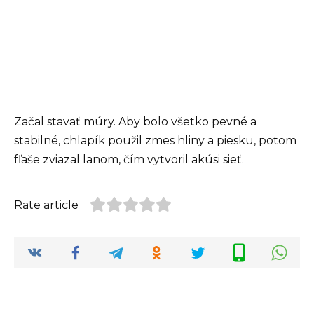
Začal stavať múry. Aby bolo všetko pevné a
stabilné, chlapík použil zmes hliny a piesku, potom
fľaše zviazal lanom, čím vytvoril akúsi sieť.
Rate article