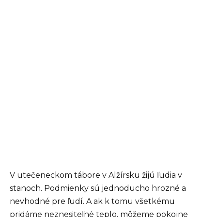
V utečeneckom tábore v Alžírsku žijú ľudia v
stanoch. Podmienky sú jednoducho hrozné a
nevhodné pre ľudí. A ak k tomu všetkému
pridáme neznesiteľné teplo, môžeme pokojne