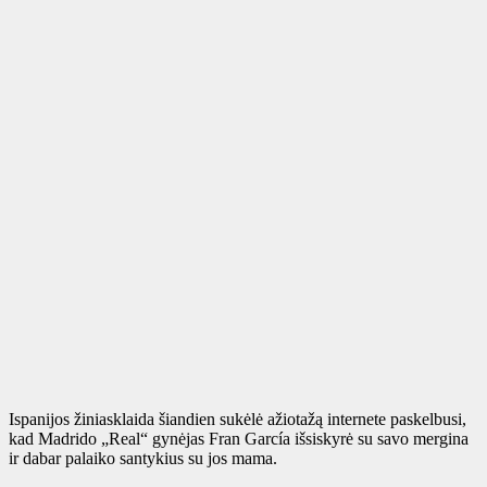
Ispanijos žiniasklaida šiandien sukėlė ažiotažą internete paskelbusi,
kad Madrido „Real“ gynėjas Fran García išsiskyrė su savo mergina
ir dabar palaiko santykius su jos mama.