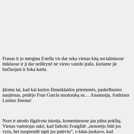
Franas ir jo mergina Estella vis dar seka vienas kitą socialiniuose
tinkluose ir ji dar neištrynė nė vieno vaizdo įrašo, kuriame jie
bučiuojasi ir šoka kartu.
Įdomu tai, kad kai kurios žiniasklaidos priemonės, paskelbusios
naujienas, pridėjo Fran García nuotrauką su… Anastasija, Andriaus
Lunino žmona!
Nors ir atrodo išgalvota istorija, komentaruose jau pilna pokštų.
Vienas vartotojas sakė, kad futbolo žvaigždė „nenorėjo būti jos
vyru, bet nusprendė tapti jos patėviu“, o kitas juokavo, kad