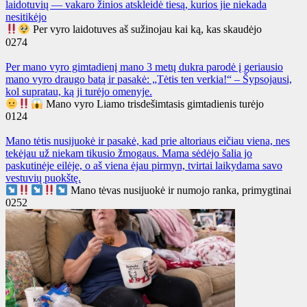
laidotuvių — vakaro žinios atskleidė tiesą, kurios jie niekada
nesitikėjo
Per vyro laidotuves aš sužinojau kai ką, kas skaudėjo
0
274
Per mano vyro gimtadienį mano 3 metų dukra parodė į geriausio
mano vyro draugo batą ir pasakė: „Tėtis ten verkia!“ – Šypsojausi,
kol supratau, ką ji turėjo omenyje.
Mano vyro Liamo trisdešimtasis gimtadienis turėjo
0
124
Mano tėtis nusijuokė ir pasakė, kad prie altoriaus eičiau viena, nes
tekėjau už niekam tikusio žmogaus. Mama sėdėjo šalia jo
paskutinėje eilėje, o aš viena ėjau pirmyn, tvirtai laikydama savo
vestuvių puokštę.
Mano tėvas nusijuokė ir numojo ranka, primygtinai
0
252