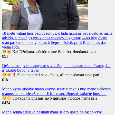
18 metų valiau tuos pačius rūmus, o tada naujasis paveldėtojas mane
atleido, sumokėjęs vos vienos savaitės atlyginimą—po trijų dienų
man paskambino advokatas ir liepė atsisėsti, prieš ištardamas dar
vieną žodį.
Kai Džulianas atleido mane iš darbo, duodamas vos
0
51
Dešimt metų viena auginau savo sūnų — tada pasakiau tėvams, kas
iš tikrųjų buvo jo tėvas
Stodama prieš savo tėvus, aš prarasdavau save pati.
0
1k.
Mano vyras atidavė mano anytos seseriai raktus nuo mano velionės
mamos namo prie ežero — Kitas mano žingsnis sukrėtė juos abu
Stovėdama priešais savo mirusios motinos namą prie
0
434
Mano šeima atsisakė pasiimti mane iš oro uosto po mano vyro