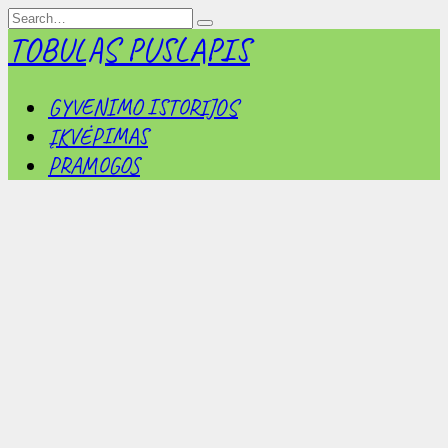
Skip
Search
to
for:
TOBULAS PUSLAPIS
content
GYVENIMO ISTORIJOS
ĮKVĖPIMAS
PRAMOGOS