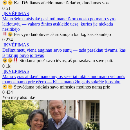
Kai Džulianas atleido mane iš darbo, duodamas vos
0
51
ĮKVĖPIMAS
Mano šeima atsisakė pasiimti mane iš oro uosto po mano vyro
laidotuvių — vakaro žinios atskleidė tiesą, kurios jie niekada
nesitikėjo
Per vyro laidotuves aš sužinojau kai ką, kas skaudėjo
0
274
ĮKVĖPIMAS
Dešimt metų viena auginau savo sūnų — tada pasakiau tėvams, kas
iš tikrųjų buvo jo tėvas
Stodama prieš savo tėvus, aš prarasdavau save pati.
0
1k.
ĮKVĖPIMAS
Mano vyras atidavė mano anytos seseriai raktus nuo mano velionės
mamos namo prie ežero — Kitas mano žingsnis sukrėtė juos abu
Stovėdama priešais savo mirusios motinos namą prie
0
434
You may also like