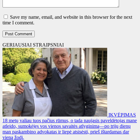
Save my name, email, and website in this browser for the next
time I comment.
GERIAUSIAI STRAIPSNIAI
ĮKVĖPIMAS
18 metų valiau tuos pačius rūmus, o tada naujasis paveldėtojas mane
atleido, sumokėjęs vos vienos savaitės atlyginimą—po trijų dienų
man paskambino advokatas ir liepė atsisėsti, prieš ištardamas dar
vieną žodį.