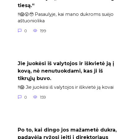
tiesą.“
‼️😱😮🥹 Pasaulyje, kai mano dukroms suėjo
aštuoniolika
0
199
Jie juokėsi iš valytojos ir iškvietė ją į
kovą, nė nenutuokdami, kas ji iš
tikrųjų buvo.
‼️😱 Jie juokėsi iš valytojos ir iškvietė ją kovai
0
159
Po to, kai dingo jos mažametė dukra,
padavėja ryžosi įeiti į direktoriaus