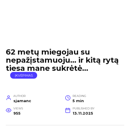
62 metų miegojau su
nepažįstamuoju… ir kitą rytą
tiesa mane sukrėtė…
ĮKVĖPIMAS
AUTHOR
READING
sjamanc
5 min
VIEWS
PUBLISHED BY
955
13.11.2025