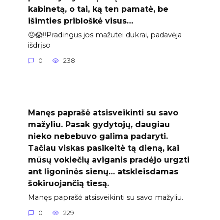
kabinetą, o tai, ką ten pamatė, be
išimties pribloškė visus…
😐😱‼️Pradingus jos mažutei dukrai, padavėja
išdrįso
0
238
Manęs paprašė atsisveikinti su savo
mažyliu. Pasak gydytojų, daugiau
nieko nebebuvo galima padaryti.
Tačiau viskas pasikeitė tą dieną, kai
mūsų vokiečių aviganis pradėjo urgzti
ant ligoninės sienų… atskleisdamas
šokiruojančią tiesą.
Manęs paprašė atsisveikinti su savo mažyliu.
0
229