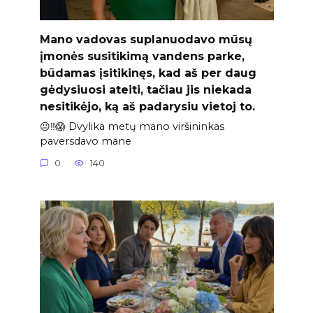
Mano vadovas suplanuodavo mūsų
įmonės susitikimą vandens parke,
būdamas įsitikinęs, kad aš per daug
gėdysiuosi ateiti, tačiau jis niekada
nesitikėjo, ką aš padarysiu vietoj to.
😐‼️😱 Dvylika metų mano viršininkas
paversdavo mane
0
140