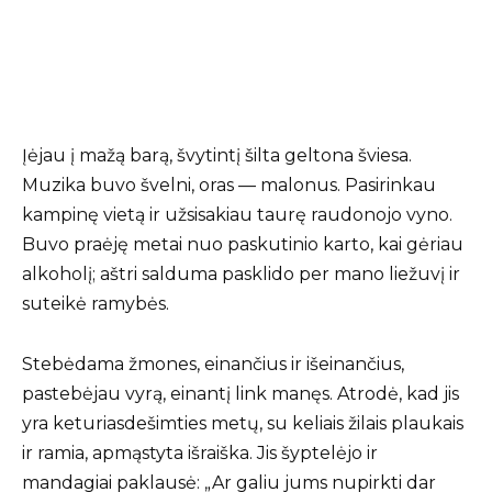
Įėjau į mažą barą, švytintį šilta geltona šviesa.
Muzika buvo švelni, oras — malonus. Pasirinkau
kampinę vietą ir užsisakiau taurę raudonojo vyno.
Buvo praėję metai nuo paskutinio karto, kai gėriau
alkoholį; aštri salduma pasklido per mano liežuvį ir
suteikė ramybės.
Stebėdama žmones, einančius ir išeinančius,
pastebėjau vyrą, einantį link manęs. Atrodė, kad jis
yra keturiasdešimties metų, su keliais žilais plaukais
ir ramia, apmąstyta išraiška. Jis šyptelėjo ir
mandagiai paklausė: „Ar galiu jums nupirkti dar