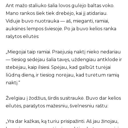
Ant mažo staliuko šalia lovos gulėjo baltas voko.
Mano rankos šiek tiek drebėjo, kai jį atidariau.
Viduje buvo nuotrauka — aš, mieganti, ramiai,
auksinės lempos šviesoje. Po ja buvo kelios ranka
rašytos eilutės:
„Miegojai taip ramiai. Praėjusią naktį nieko nedariau
— tiesiog sėdėjau šalia tavęs, uždengiau antklode ir
stebėjau, kaip ilsiesi. Spėjau, kad galbūt turėjai
liūdną dieną, ir tiesiog norėjau, kad turėtum ramią
naktį.“
Žvelgiau į žodžius, širdis susitraukė. Buvo dar kelios
eilutės, parašytos mažesniu, švelnesniu raštu:
„Yra dar kažkas, ką turiu prisipažinti. Aš jau žinojau,