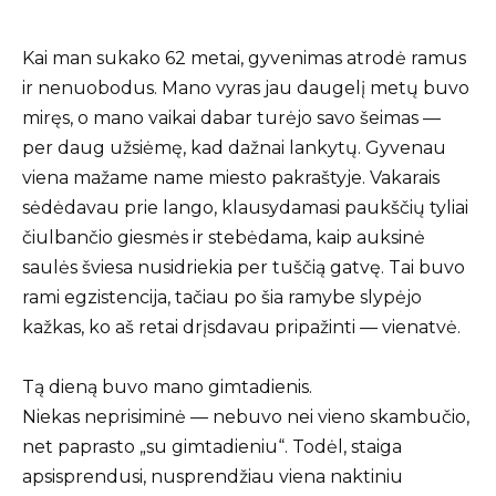
Kai man sukako 62 metai, gyvenimas atrodė ramus
ir nenuobodus. Mano vyras jau daugelį metų buvo
miręs, o mano vaikai dabar turėjo savo šeimas —
per daug užsiėmę, kad dažnai lankytų. Gyvenau
viena mažame name miesto pakraštyje. Vakarais
sėdėdavau prie lango, klausydamasi paukščių tyliai
čiulbančio giesmės ir stebėdama, kaip auksinė
saulės šviesa nusidriekia per tuščią gatvę. Tai buvo
rami egzistencija, tačiau po šia ramybe slypėjo
kažkas, ko aš retai drįsdavau pripažinti — vienatvė.
Tą dieną buvo mano gimtadienis.
Niekas neprisiminė — nebuvo nei vieno skambučio,
net paprasto „su gimtadieniu“. Todėl, staiga
apsisprendusi, nusprendžiau viena naktiniu