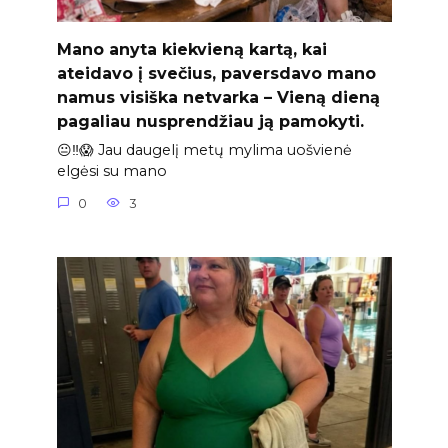
Mano anyta kiekvieną kartą, kai
ateidavo į svečius, paversdavo mano
namus visiška netvarka – Vieną dieną
pagaliau nusprendžiau ją pamokyti.
😐‼️😱 Jau daugelį metų mylima uošvienė
elgėsi su mano
0
3