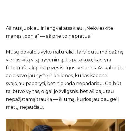
Aš nusijuokiau ir lengvai atsakiau: „Nekvieskite
manęs „ponia“ — aš prie to nepratusi.“
Mūsų pokalbis vyko natūraliai, tarsi būtume pažinę
vienas kitą visą gyvenimą. Jis pasakojo, kad yra
fotografas, ką tik grįžęs iš ilgos kelionės. Aš kalbėjau
apie savo jaunystę ir keliones, kurias kadaise
svajojau padaryti, bet niekada nepadariau. Galbūt
tai buvo vynas, o gal jo žvilgsnis, bet aš pajutau
nepažįstamą trauką — šilumą, kurios jau daugelį
metų nejaučiau.