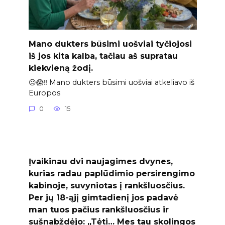
Mano dukters būsimi uošviai tyčiojosi
iš jos kita kalba, tačiau aš supratau
kiekvieną žodį.
😐😱‼️ Mano dukters būsimi uošviai atkeliavo iš
Europos
0
15
Įvaikinau dvi naujagimes dvynes,
kurias radau paplūdimio persirengimo
kabinoje, suvyniotas į rankšluosčius.
Per jų 18-ąjį gimtadienį jos padavė
man tuos pačius rankšluosčius ir
sušnabždėjo: „Tėti… Mes tau skolingos