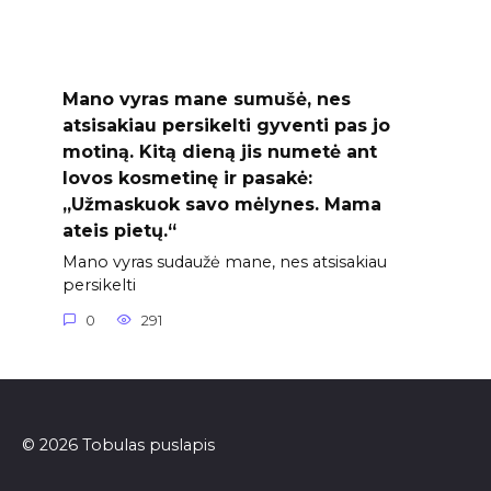
Mano vyras mane sumušė, nes
atsisakiau persikelti gyventi pas jo
motiną. Kitą dieną jis numetė ant
lovos kosmetinę ir pasakė:
„Užmaskuok savo mėlynes. Mama
ateis pietų.“
Mano vyras sudaužė mane, nes atsisakiau
persikelti
0
291
© 2026 Tobulas puslapis