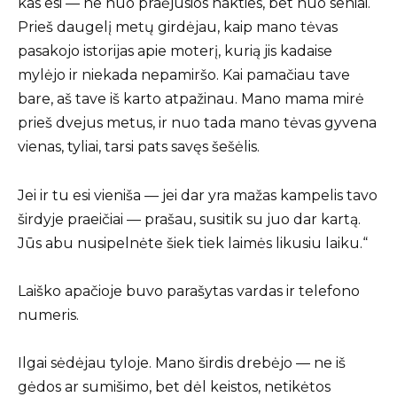
kas esi — ne nuo praėjusios nakties, bet nuo seniai.
Prieš daugelį metų girdėjau, kaip mano tėvas
pasakojo istorijas apie moterį, kurią jis kadaise
mylėjo ir niekada nepamiršo. Kai pamačiau tave
bare, aš tave iš karto atpažinau. Mano mama mirė
prieš dvejus metus, ir nuo tada mano tėvas gyvena
vienas, tyliai, tarsi pats savęs šešėlis.
Jei ir tu esi vieniša — jei dar yra mažas kampelis tavo
širdyje praeičiai — prašau, susitik su juo dar kartą.
Jūs abu nusipelnėte šiek tiek laimės likusiu laiku.“
Laiško apačioje buvo parašytas vardas ir telefono
numeris.
Ilgai sėdėjau tyloje. Mano širdis drebėjo — ne iš
gėdos ar sumišimo, bet dėl keistos, netikėtos