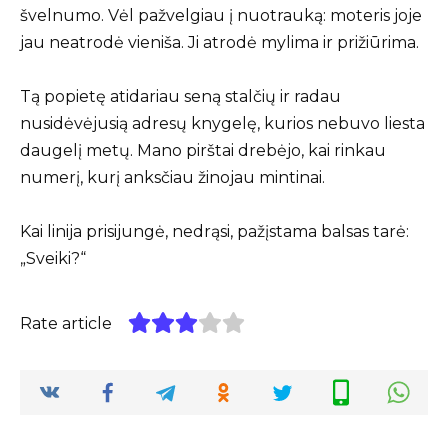
švelnumo. Vėl pažvelgiau į nuotrauką: moteris joje
jau neatrodė vieniša. Ji atrodė mylima ir prižiūrima.
Tą popietę atidariau seną stalčių ir radau
nusidėvėjusią adresų knygelę, kurios nebuvo liesta
daugelį metų. Mano pirštai drebėjo, kai rinkau
numerį, kurį anksčiau žinojau mintinai.
Kai linija prisijungė, nedrąsi, pažįstama balsas tarė:
„Sveiki?“
Rate article