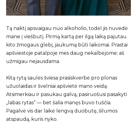
Tą naktį apsvaigau nuo alkoholio, todėl jis nuvedė
mane į viešbutį. Pirmą kartą per ilgą laiką pajutau
kito žmogaus glėbį, jaukumą būti laikomai. Prastai
apšviestoje patalpoje mes daug nekalbėjome; aš
užmigau nejausdama.
Kitą rytą saulės šviesa prasiskverbė pro plonas
užuolaidas ir švelniai apšvietė mano veidą.
Atsimerkiau ir pasukau galvą, pasiruošusi pasakyti
„labas rytas“ — bet šalia manęs buvo tuščia.
Pagalvė vis dar laikė lengvą duobutę, šilumos
atspaudą, kuris nyko.